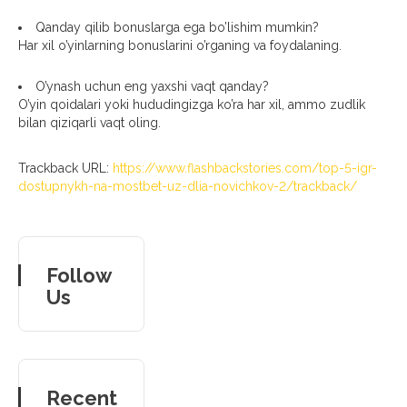
Qanday qilib bonuslarga ega bo’lishim mumkin?
Har xil o’yinlarning bonuslarini o’rganing va foydalaning.
O’ynash uchun eng yaxshi vaqt qanday?
O’yin qoidalari yoki hududingizga ko’ra har xil, ammo zudlik
bilan qiziqarli vaqt oling.
Trackback URL:
https://www.flashbackstories.com/top-5-igr-
dostupnykh-na-mostbet-uz-dlia-novichkov-2/trackback/
Follow
Us
Recent