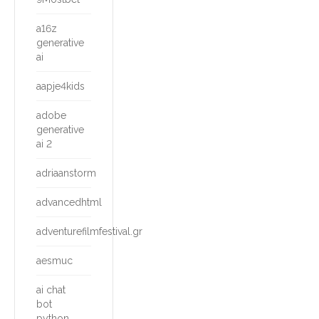
a16z
generative
ai
aapje4kids
adobe
generative
ai 2
adriaanstorm
advancedhtml
adventurefilmfestival.gr
aesmuc
ai chat
bot
python