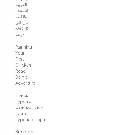
العربية
المتحدة
مكافآت
تصل الى
12, 850
درهم
Planning
Your
First
Chicken
Road
Demo
Adventure
Поиск
Туров а
Официальном
Сайте
Туроператора
С
Вылетом