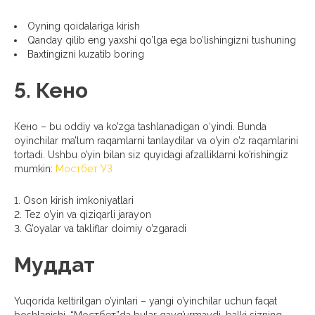
Oyning qoidalariga kirish
Qanday qilib eng yaxshi qo’lga ega bo’lishingizni tushuning
Baxtingizni kuzatib boring
5. Кено
Кено – bu oddiy va ko’zga tashlanadigan o‘yindi. Bunda
oyinchilar ma’lum raqamlarni tanlaydilar va o’yin o’z raqamlarini
tortadi. Ushbu o’yin bilan siz quyidagi afzalliklarni ko’rishingiz
mumkin:
Мостбет УЗ
Oson kirish imkoniyatlari
Tez o’yin va qiziqarli jarayon
G’oyalar va takliflar doimiy o’zgaradi
Муддат
Yuqorida keltirilgan o’yinlari – yangi o’yinchilar uchun faqat