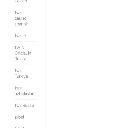
Casino
1win
casino
spanish
1win fr
1WIN
Official In
Russia
1win
Turkiye
1win
uzbekistan
1winRussia
1xbet