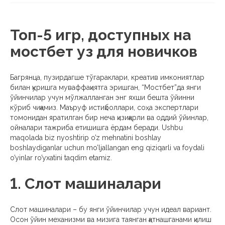
Топ-5 игр, доступных на
мостбет уз для новичков
Багрянца, пузирдагше тўгараклари, креатив имкониятлар
билан қуришга муваффақиятга эришган, “Мостбет”да янги
ўйинчилар учун мўлжалланган энг яхши бешта ўйинни
кўриб чиқамиз. Маъруф истиқболлари, соҳа экспертлари
томонидан яратилган бир неча қизиқарли ва оддий ўйинлар,
ойналари тажриба етишишга ёрдам беради. Ushbu
maqolada biz nyoshtirip o’z mehnatini boshlay
boshlaydiganlar uchun mo’ljallangan eng qiziqarli va foydali
o’yinlar ro’yxatini taqdim etamiz.
1. Слот машиналари
Слот машиналари – бу янги ўйинчилар учун идеал вариант.
Осон ўйин механизми ва мизига таянган қатнашганами қилиш