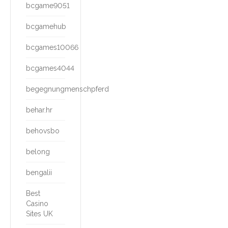
bcgame9051
bcgamehub
bcgames10066
bcgames4044
begegnungmenschpferd
behar.hr
behovsbo
belong
bengalii
Best
Casino
Sites UK