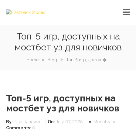
Топ-5 игр, доступных на
No custom menu created!
мостбет уз для новичков
Home
Blog
Топ-5 игр, доступ�...
Топ-5 игр, доступных на
мостбет уз для новичков
By:
Dilip Rangwani
On:
July 07, 2026
In:
Monobrand
Comments:
0