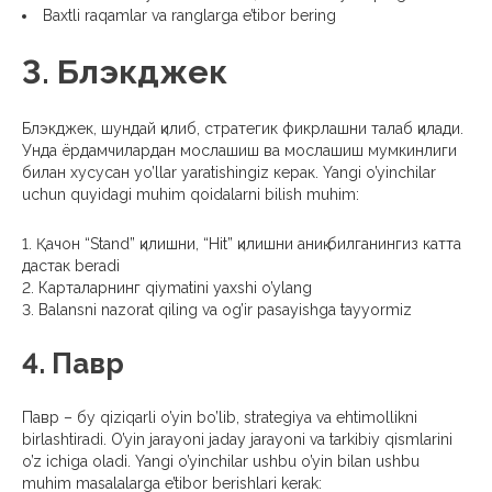
Baxtli raqamlar va ranglarga e’tibor bering
3. Блэкджек
Блэкджек, шундай қилиб, стратегик фикрлашни талаб қилади.
Унда ёрдамчилардан мослашиш ва мослашиш мумкинлиги
билан хусусан yo’llar yaratishingiz керак. Yangi o’yinchilar
uchun quyidagi muhim qoidalarni bilish muhim:
Қачон “Stand” қилишни, “Hit” қилишни аниқ билганингиз катта
дастак beradi
Карталарнинг qiymatini yaxshi o’ylang
Balansni nazorat qiling va og’ir pasayishga tayyormiz
4. Павр
Павр – бу qiziqarli o’yin bo’lib, strategiya va ehtimollikni
birlashtiradi. O’yin jarayoni jaday jarayoni va tarkibiy qismlarini
o’z ichiga oladi. Yangi o’yinchilar ushbu o’yin bilan ushbu
muhim masalalarga e’tibor berishlari kerak: