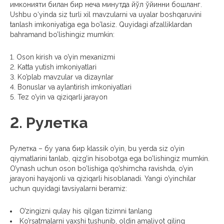
имконияти билан бир неча минутда йўл ўйинни бошланг.
Ushbu o‘yinda siz turli xil mavzularni va uyalar boshqaruvini
tanlash imkoniyatiga ega bo’lasiz. Quyidagi afzalliklardan
bahramand bo’lishingiz mumkin:
Oson kirish va o’yin mexanizmi
Katta yutish imkoniyatlari
Ko’plab mavzular va dizaynlar
Bonuslar va aylantirish imkoniyatlari
Tez o’yin va qiziqarli jarayon
2. Рулетка
Рулетка – бу yana бир klassik o’yin, bu yerda siz o’yin
qiymatlarini tanlab, qizg’in hisobotga ega bo’lishingiz mumkin.
O’ynash uchun oson bo’lishiga qo’shimcha ravishda, o’yin
jarayoni hayajonli va qiziqarli hisoblanadi. Yangi o’yinchilar
uchun quyidagi tavsiyalarni beramiz:
O’zingizni qulay his qilgan tizimni tanlang
Ko’rsatmalarni yaxshi tushunib, oldin amaliyot qiling