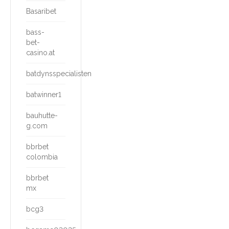
Basaribet
bass-
bet-
casino.at
batdynsspecialisten
batwinner1
bauhutte-
g.com
bbrbet
colombia
bbrbet
mx
bcg3