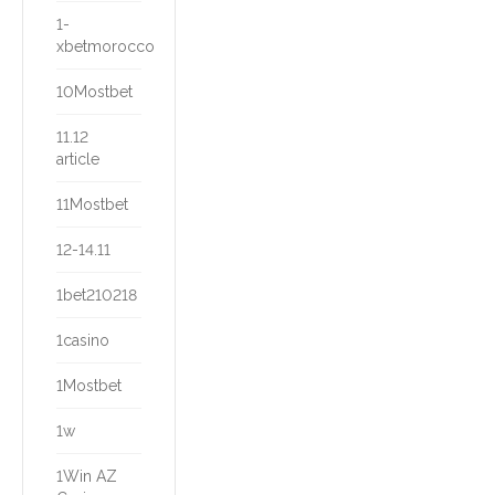
1-
xbetmorocco
10Mostbet
11.12
article
11Mostbet
12-14.11
1bet210218
1casino
1Mostbet
1w
1Win AZ