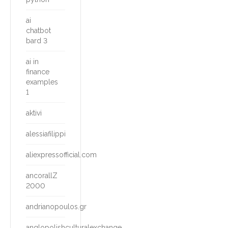
ai
chatbot
bard 3
ai in
finance
examples
1
aktivi
alessiafilippi
aliexpressofficial.com
ancorallZ
2000
andrianopoulos.gr
anglopolishculturalexchange