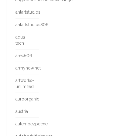
antartstudios
antartstudios806
aqua-
tech
arec506
armynow.net
artworks-
unlimited
auroorganic
austria
autembezpecne