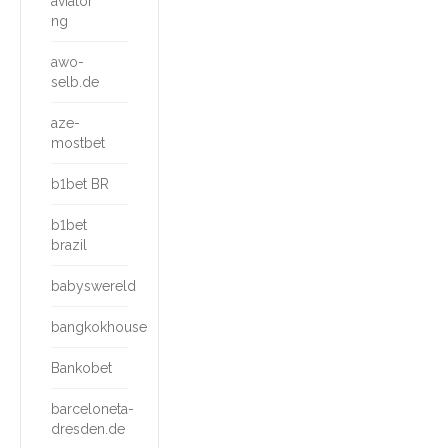
aviator
ng
awo-
selb.de
aze-
mostbet
b1bet BR
b1bet
brazil
babyswereld
bangkokhouse
Bankobet
barceloneta-
dresden.de