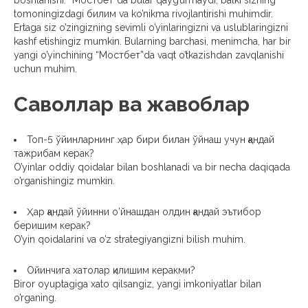
boshlanishi. “Мостбет”da bular qayg’urmaydi, balki sizning
tomoningizdagi билим va ko’nikma rivojlantirishi muhimdir.
Ertaga siz o’zingizning sevimli o’yinlaringizni va uslublaringizni
kashf etishingiz mumkin. Bularning barchasi, menimcha, har bir
yangi o’yinchining “Мостбет”da vaqt o’tkazishdan zavqlanishi
uchun muhim.
Саволлар ва жавоблар
Топ-5 ўйинларнинг ҳар бири билан ўйнаш учун қандай
тажрибам керак?
O’yinlar oddiy qoidalar bilan boshlanadi va bir necha daqiqada
o’rganishingiz mumkin.
Ҳар қандай ўйинни о’йнашдан олдин қандай эътибор
беришим керак?
O’yin qoidalarini va o’z strategiyangizni bilish muhim.
Ойинчига хатолар қилишим керакми?
Biror oyuptagiga xato qilsangiz, yangi imkoniyatlar bilan
o’rganing.