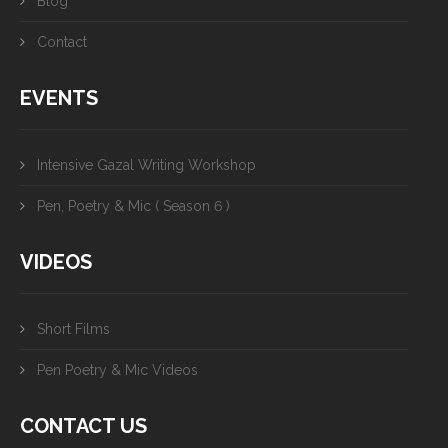
Blog
Contact
EVENTS
Intensive Gazal Writing Workshop
Pen, Poetry & Mic ( Season 6 )
VIDEOS
Short Films
Pen Poetry & Mic Videos
CONTACT US