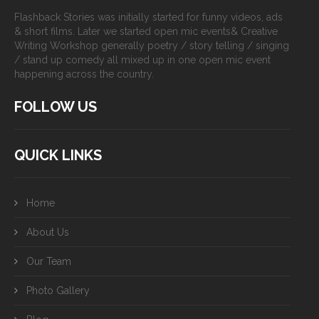
Flashback Stories was initially started for funny videos, ads
& short films. Later we started open mic events& Creative
Writing Workshop generally poetry / story telling / singing
/ stand up comedy all mixed up in one open mic event
happening across the country.
FOLLOW US
QUICK LINKS
Home
About Us
Our Team
Photo Gallery