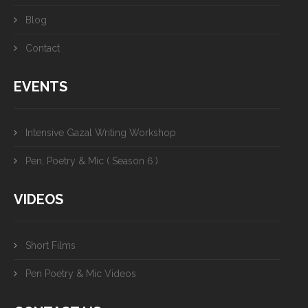
Blog
Contact
EVENTS
Intensive Gazal Writing Workshop
Pen, Poetry & Mic ( Season 6 )
VIDEOS
Short Films
Pen Poetry & Mic Videos