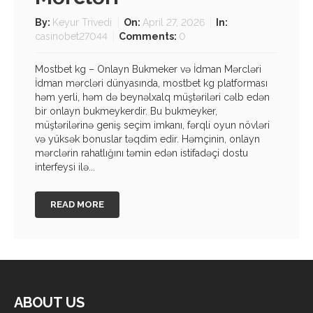
By:
Keyur Trivedi
On:
April 27, 2026
In:
casinobet27044
Comments:
0
Mostbet kg – Onlayn Bukmeker və İdman Mərcləri
İdman mərcləri dünyasında, mostbet kg platforması
həm yerli, həm də beynəlxalq müştəriləri cəlb edən
bir onlayn bukmeykerdir. Bu bukmeyker,
müştərilərinə geniş seçim imkanı, fərqli oyun növləri
və yüksək bonuslar təqdim edir. Həmçinin, onlayn
mərclərin rahatlığını təmin edən istifadəçi dostu
interfeysi ilə...
READ MORE
ABOUT US