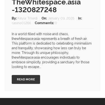
TheWhitespace.asia
-1320827248
By:
Keyur Trivedi
On:
January 03, 2026
In:
casino01266
Comments:
0
In a world filled with noise and chaos,
thewhitespace.asia represents a breath of fresh air.
This platform is dedicated to celebrating minimalism
and tranquility, showcasing how less can truly be
more. Through its unique philosophy,
thewhitespace.asia encourages individuals to
embrace simplicity, providing a sanctuary for those
looking to escape...
READ MORE