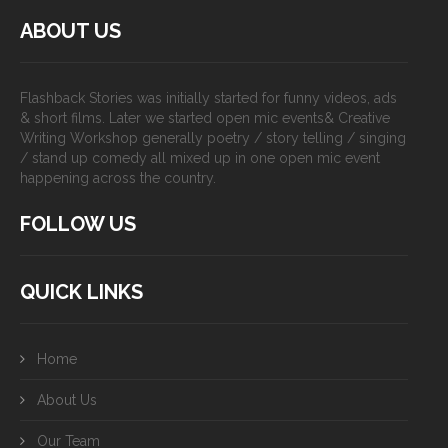
ABOUT US
Flashback Stories was initially started for funny videos, ads
& short films. Later we started open mic events& Creative
Writing Workshop generally poetry / story telling / singing
/ stand up comedy all mixed up in one open mic event
happening across the country.
FOLLOW US
QUICK LINKS
Home
About Us
Our Team