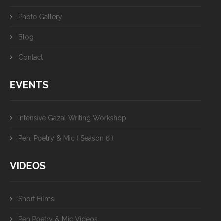
Photo Gallery
Blog
Contact
EVENTS
Intensive Gazal Writing Workshop
Pen, Poetry & Mic ( Season 6 )
VIDEOS
Short Films
Pen Poetry & Mic Videos