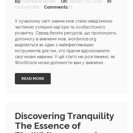
By:
Flashback Stories
On:
January 03, 2026
In:
casino01266
Comments:
0
У сучасному світі знання мов стали невід’ємною
частиною успішної кар’єри та особистісного
розвитку. Серед безлічі ресурсів, що пропонують
допомогу в вивченні мов, wordvoice.org
виділяється як один з найефективніших
інструментів для тих, хто прагне вдосконалити
свої мовні навички. У цій статті ми розглянемо, як
WordVoice може допомогти вам у вивченні...
READ MORE
Discovering Tranquility
The Essence of