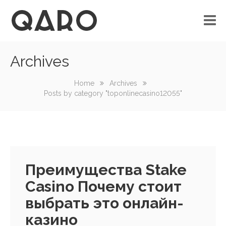
Archives
No custom menu created!
Home
Archives
Posts by category "toponlinecasino12055"
Преимущества Stake
Casino Почему стоит
выбрать это онлайн-
казино