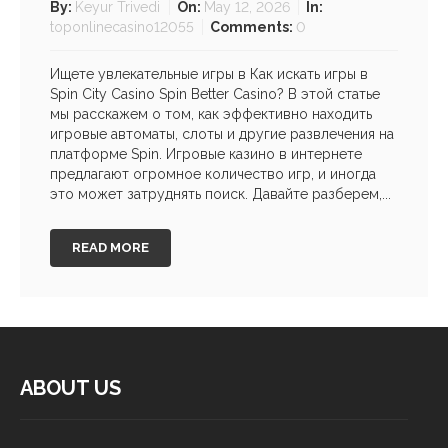
By:
Keyur Trivedi
On:
May 12, 2026
In:
toponlinecasino12055
Comments:
0
Ищете увлекательные игры в Как искать игры в
Spin City Casino Spin Better Casino? В этой статье
мы расскажем о том, как эффективно находить
игровые автоматы, слоты и другие развлечения на
платформе Spin. Игровые казино в интернете
предлагают огромное количество игр, и иногда
это может затруднять поиск. Давайте разберем,...
READ MORE
ABOUT US