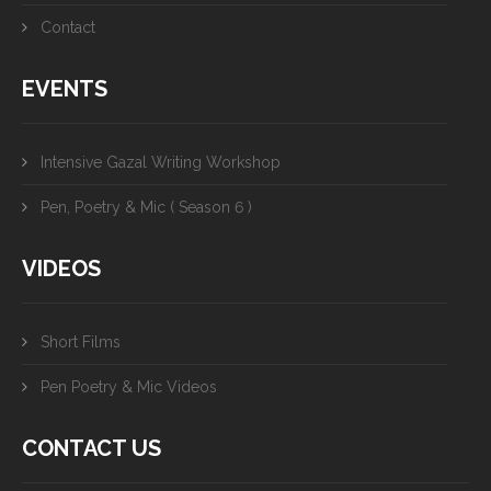
Contact
EVENTS
Intensive Gazal Writing Workshop
Pen, Poetry & Mic ( Season 6 )
VIDEOS
Short Films
Pen Poetry & Mic Videos
CONTACT US