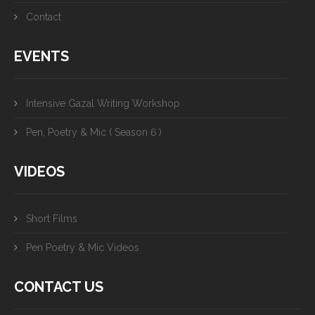
Contact
EVENTS
Intensive Gazal Writing Workshop
Pen, Poetry & Mic ( Season 6 )
VIDEOS
Short Films
Pen Poetry & Mic Videos
CONTACT US