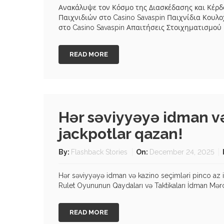
Ανακάλυψε τον Κόσμο της Διασκέδασης και Κέρδο
Παιχνιδιών στο Casino Savaspin Παιχνίδια Κουλ
στο Casino Savaspin Απαιτήσεις Στοιχηματισμού κ
READ MORE
Hər səviyyəyə idman və
jackpotlar qazan!
By:
Flashback Stories
On:
December 24, 2025
Hər səviyyəyə idman və kazino seçimləri pinco az ilə
Rulet Oyununun Qaydaları və Taktikaları İdman Mərcin
READ MORE