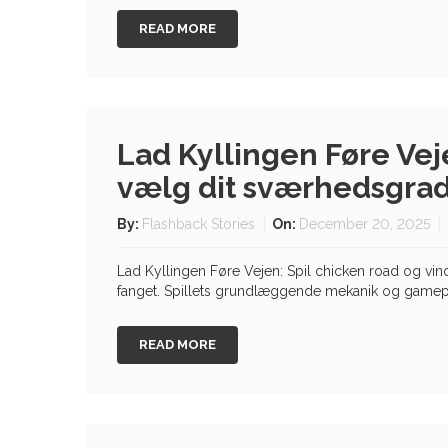
READ MORE
Lad Kyllingen Føre Vej
vælg dit sværhedsgra
By:
Flashback Stories
On:
December 20, 2025
Lad Kyllingen Føre Vejen: Spil chicken road og vi
fanget. Spillets grundlæggende mekanik og gamepla
READ MORE