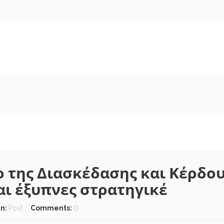
 της Διασκέδασης και Κέρδου
αι έξυπνες στρατηγικέ
In:
Post
Comments:
0