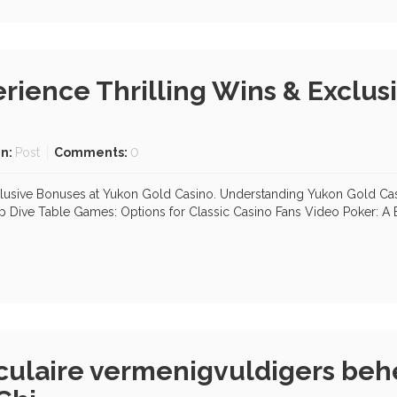
rience Thrilling Wins & Exclus
In:
Post
Comments:
0
xclusive Bonuses at Yukon Gold Casino. Understanding Yukon Gold Ca
 Dive Table Games: Options for Classic Casino Fans Video Poker: A B
aculaire vermenigvuldigers be