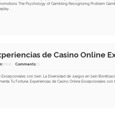
omotions The Psychology of Gambling Recognizing Problem Gambli
lay...
periencias de Casino Online E
In:
Post
Comments:
0
e Excepcionales con 1win. La Diversidad de Juegos en 1win Bonifica
umenta Tu Fortuna: Experiencias de Casino Online Excepcionales con 1