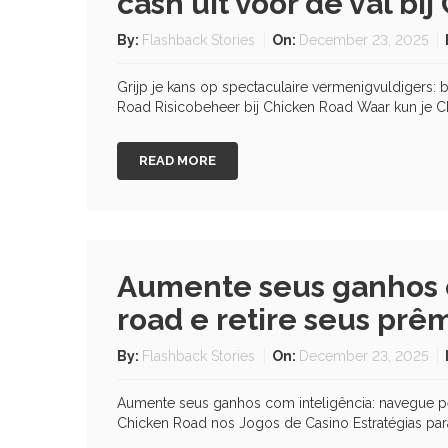
cash uit vóór de val bij
By:
Flashback Stories
On:
December 23, 2025
Grijp je kans op spectaculaire vermenigvuldigers: 
Road Risicobeheer bij Chicken Road Waar kun je Ch
READ MORE
Aumente seus ganhos c
road e retire seus prê
By:
Flashback Stories
On:
December 23, 2025
Aumente seus ganhos com inteligência: navegue pe
Chicken Road nos Jogos de Casino Estratégias par