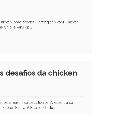
 Chicken Road precies? Strategieën voor Chicken
Grijp je kans op...
 desafios da chicken
l para maximizar seus lucros. A Essência da
ento de Banca: A Base de Tudo...