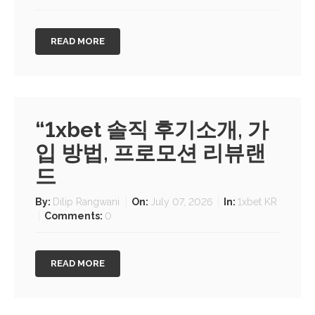
READ MORE
“1xbet 솔직 후기소개, 가
입 방법, 프로모션 리뷰랜
드
By:
Dilip Rangwani
On:
July 07, 2026
In:
1xbet KR
Comments:
0
READ MORE