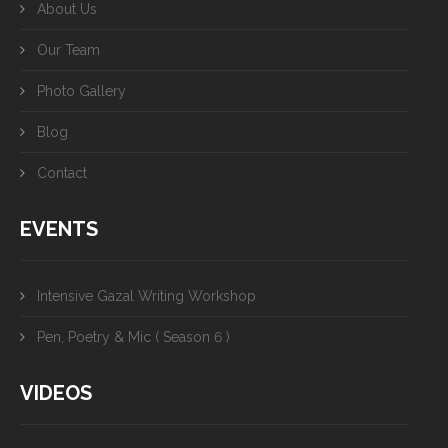
About Us
Our Team
Photo Gallery
Blog
Contact
EVENTS
Intensive Gazal Writing Workshop
Pen, Poetry & Mic ( Season 6 )
VIDEOS