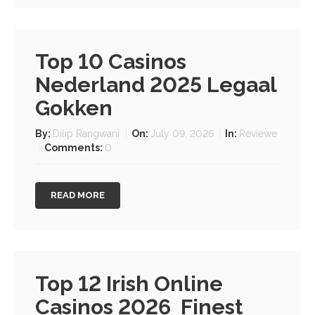
Top 10 Casinos
Nederland 2025 Legaal
Gokken
By:
Dilip Rangwani
On:
July 09, 2026
In:
Reviewe
Comments:
0
READ MORE
Top 12 Irish Online
Casinos 2026 ️ Finest