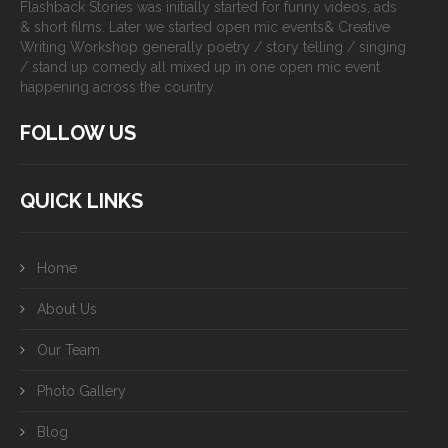
Flashback Stories was initially started for funny videos, ads
& short films. Later we started open mic events& Creative
Writing Workshop generally poetry / story telling / singing
/ stand up comedy all mixed up in one open mic event
happening across the country.
FOLLOW US
QUICK LINKS
Home
About Us
Our Team
Photo Gallery
Blog