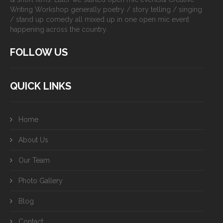
Writing Workshop generally poetry / story telling / singing
/ stand up comedy all mixed up in one open mic event
happening across the country.
FOLLOW US
QUICK LINKS
Home
About Us
Our Team
Photo Gallery
Blog
Contact