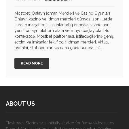
Mostbet: Onlayn İdman Mərcləri və Casino Oyunları
Onlayn kazino və idman mərcləri dünyası son illərdə
sürətlə inkişaf edir. İnsanlar artıq ənənəvi kazinoların
yerini onlayn platformalara verməyə başlayıblar. Bu
kontekstdə, Mostbet platforması, istifadəçilərinə geniş
seçim və imkanlar təklif edir. İdman mərcləri, virtual
oyunlar, slot oyunları və daha çoxu burada sizi...
READ MORE
ABOUT US
Flashback Stories was initially started for funny videos, ads
& short films. Later we started open mic events& Creative