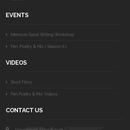
EVENTS
Intensive Gazal Writing Workshop
Pen, Poetry & Mic ( Season 6 )
VIDEOS
Short Films
Pen Poetry & Mic Videos
CONTACT US
Ahmedabad, Gujarat, India