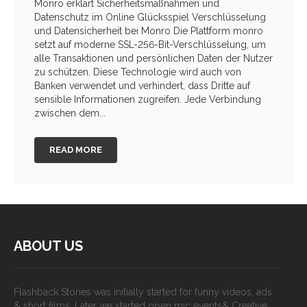
Monro erklärt Sicherheitsmaßnahmen und
Datenschutz im Online Glücksspiel Verschlüsselung
und Datensicherheit bei Monro Die Plattform monro
setzt auf moderne SSL-256-Bit-Verschlüsselung, um
alle Transaktionen und persönlichen Daten der Nutzer
zu schützen. Diese Technologie wird auch von
Banken verwendet und verhindert, dass Dritte auf
sensible Informationen zugreifen. Jede Verbindung
zwischen dem...
READ MORE
ABOUT US
Flashback Stories was initially started for funny videos, ads
& short films. Later we started open mic events& Creative