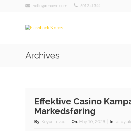
hello@renown.com
591 341 344
Archives
Effektive Casino Kamp
Markedsføring
By:
Keyur Trivedi
On:
May 10, 2026
In:
valbytal