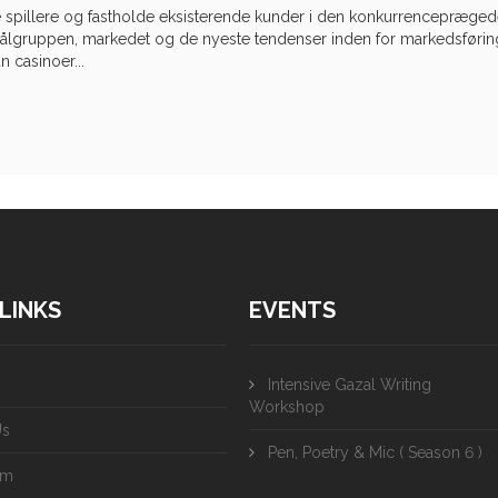
e spillere og fastholde eksisterende kunder i den konkurrenceprægede
lgruppen, markedet og de nyeste tendenser inden for markedsførin
n casinoer...
LINKS
EVENTS
Intensive Gazal Writing
Workshop
Us
Pen, Poetry & Mic ( Season 6 )
am