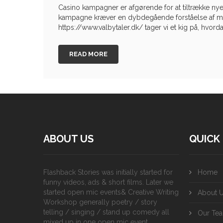
Casino kampagner er afgørende for at tiltrække ny
kampagne kræver en dybdegående forståelse af må
https://www.valbytaler.dk/ tager vi et kig på, hvorda
READ MORE
ABOUT US
QUICK 
Flashback Stories was initially started for
Home
funny videos, ads & short films. Later we
started open mic events& Creative Writing
About 
Workshop generally poetry / story
telling / singing / stand up comedy all
Our Te
mixed up in one open mic event