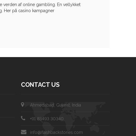
 verden af online gambling. En vellykket
g. Her på casino kampagner
CONTACT US
Ahmedabad, Gujarat, India
+91 88493 30340
info@flashbackstories.com