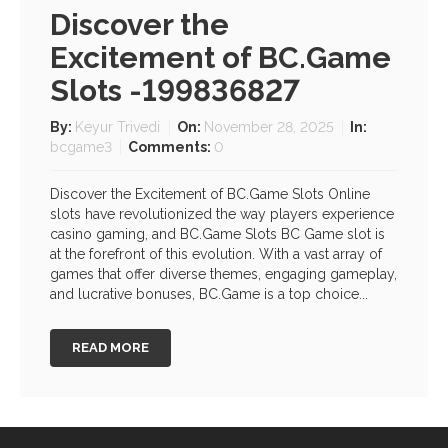
Discover the
Excitement of BC.Game
Slots -199836827
By:
Keyur Trivedi
On:
November 28, 2025
In:
bcgame3
Comments:
0
Discover the Excitement of BC.Game Slots Online
slots have revolutionized the way players experience
casino gaming, and BC.Game Slots BC Game slot is
at the forefront of this evolution. With a vast array of
games that offer diverse themes, engaging gameplay,
and lucrative bonuses, BC.Game is a top choice...
READ MORE