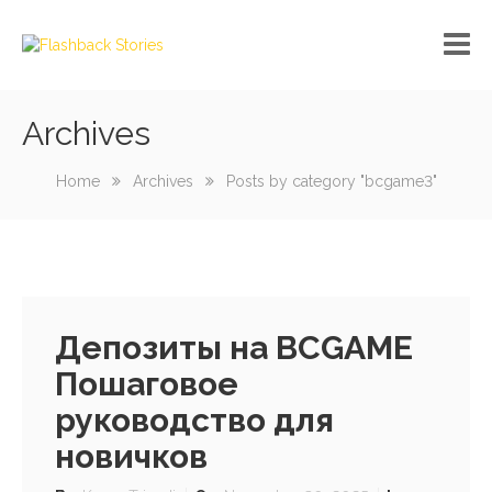
Archives
No custom menu created!
Home
Archives
Posts by category "bcgame3"
Депозиты на BCGAME
Пошаговое
руководство для
новичков