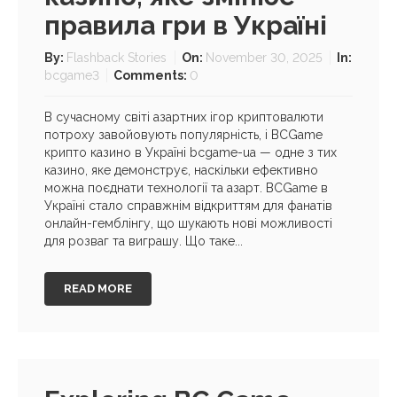
правила гри в Україні
By:
Flashback Stories
On:
November 30, 2025
In:
bcgame3
Comments:
0
В сучасному світі азартних ігор криптовалюти
потроху завойовують популярність, і BCGame
крипто казино в Україні bcgame-ua — одне з тих
казино, яке демонструє, наскільки ефективно
можна поєднати технології та азарт. BCGame в
Україні стало справжнім відкриттям для фанатів
онлайн-гемблінгу, що шукають нові можливості
для розваг та виграшу. Що таке...
READ MORE