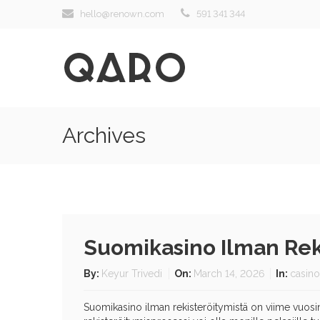
hello@renown.com
591 341 344
Archives
Suomikasino Ilman Rek
By:
Keyur Trivedi
On:
March 14, 2026
In:
casin
Suomikasino ilman rekisteröitymistä on viime vuosin