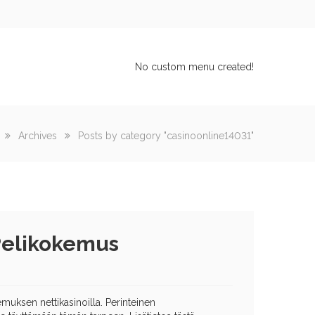
No custom menu created!
Archives
Posts by category "casinoonline14031"
Pelikokemus
muksen nettikasinoilla. Perinteinen