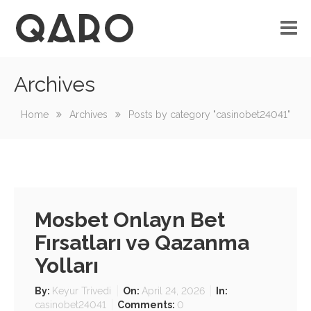
Archives
No custom menu created!
Home
Archives
Posts by category "casinobet24041"
Mosbet Onlayn Bet
Fırsatları və Qazanma
Yolları
By:
Keyur Trivedi
On:
April 24, 2026
In:
casinobet24041
Comments:
0