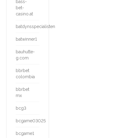
bass-
bet-
casino.at
batdynsspecialisten
batwinner1
bauhutte-
g.com
bbrbet
colombia
bbrbet
mx
bcg3
bcgame03025
bcgame1