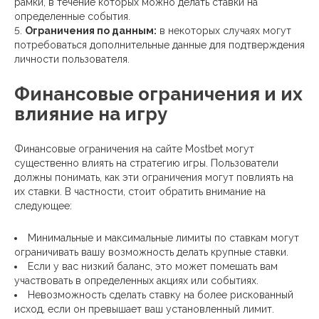
рамки, в течение которых можно делать ставки на
определенные события.
Ограничения по данным:
в некоторых случаях могут
потребоваться дополнительные данные для подтверждения
личности пользователя.
Финансовые ограничения и их
влияние на игру
Финансовые ограничения на сайте Mostbet могут
существенно влиять на стратегию игры. Пользователи
должны понимать, как эти ограничения могут повлиять на
их ставки. В частности, стоит обратить внимание на
следующее:
Минимальные и максимальные лимиты по ставкам могут
ограничивать вашу возможность делать крупные ставки.
Если у вас низкий баланс, это может помешать вам
участвовать в определенных акциях или событиях.
Невозможность сделать ставку на более рискованный
исход, если он превышает ваш установленный лимит.