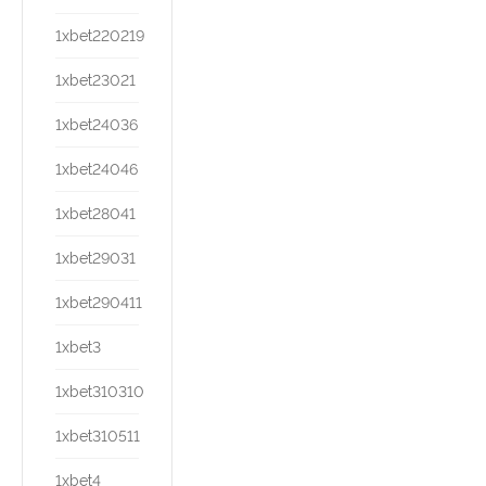
1xbet220219
1xbet23021
1xbet24036
1xbet24046
1xbet28041
1xbet29031
1xbet290411
1xbet3
1xbet310310
1xbet310511
1xbet4