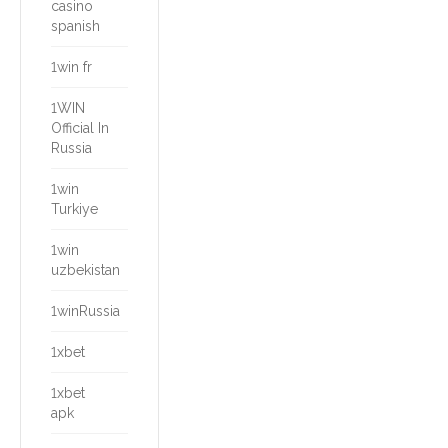
casino
spanish
1win fr
1WIN
Official In
Russia
1win
Turkiye
1win
uzbekistan
1winRussia
1xbet
1xbet
apk