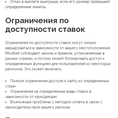
Отказ в выплате выигрыша, если его размер превышает
определенные лимиты.
Ограничения по
доступности ставок
Ограничения по доступности ставок могут сильно
варьироваться в зависимости от вашего местоположения.
Mostbet соблюдает законы и правила, установленные в
разных странах, и потому может блокировать доступ к
определенным функциям для пользователей из некоторых
регионов. Это может включать:
Полное ограничение доступа к сайту из определенных
стран.
Ограничения на определенные виды ставок в
зависимости от юрисдикции.
Возможные проблемы с методом оплаты в связи с
законодательством вашего региона.