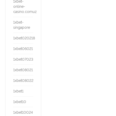
1xbet-
online-
casino.comuz
1xbet-
singapore
1xbet020218
1xbet06021
1xbet07023
1xbet08021
1xbet08022
1xbet1
1xbet10
1xbet10024