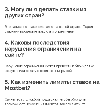
3. Могу ли я делать ставки из
других стран?
Это зависит от законодательства вашей страны. Перед
ставками проверьте правила и ограничения.
4. Каковы последствия
нарушения ограничений на
сайте?
Нарушение ограничений может привести к блокировке
аккаунта или отказу в выплате выигрышей.
5. Как изменить лимиты ставок на
Mostbet?
Свяжитесь с службой поддержки, чтобы обсудить
возможность изменения лимитов вашего аккаунта.