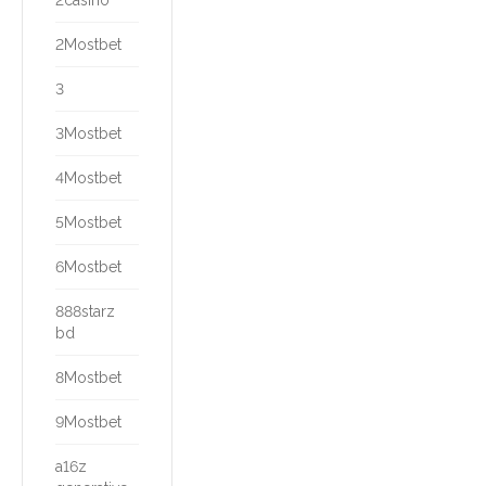
2casino
2Mostbet
3
3Mostbet
4Mostbet
5Mostbet
6Mostbet
888starz
bd
8Mostbet
9Mostbet
a16z