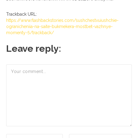
Trackback URL:
https://www.flashbackstories.com/sushchestvuiushchie-
ogranicheniia-na-saite-bukmekera-mostbet-vazhnye-
momenty-5/trackback/
Leave reply: