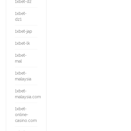
1xbet-dz
1xbet-
dz1
1xbet-jap
1xbet-lk
1xbet-
mal
1xbet-
malaysia
1xbet-
malaysia.com
1xbet-
online-
casino.com