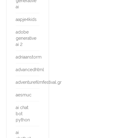
generative
ai
aapje4kids
adobe
generative
ai 2
adriaanstorm
advancedhtml
adventurefilmfestival.gr
aesmuc
ai chat
bot
python
ai