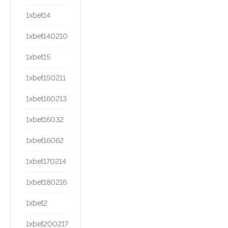
1xbet14
1xbet140210
1xbet15
1xbet150211
1xbet160213
1xbet16032
1xbet16062
1xbet170214
1xbet180216
1xbet2
1xbet200217