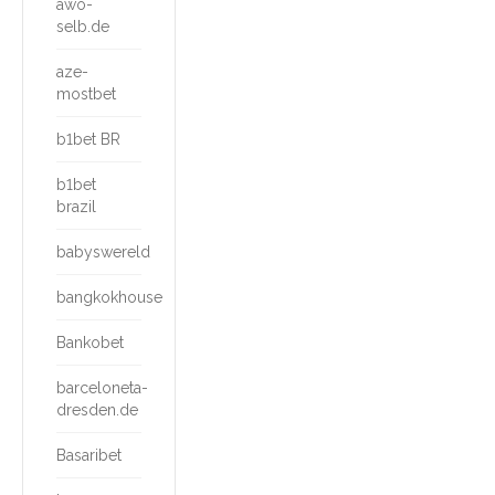
awo-
selb.de
aze-
mostbet
b1bet BR
b1bet
brazil
babyswereld
bangkokhouse
Bankobet
barceloneta-
dresden.de
Basaribet