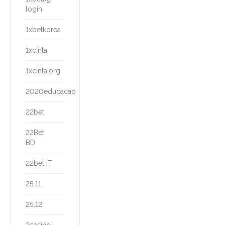
login
1xbetkorea
1xcinta
1xcinta.org
2020educacao
22bet
22Bet
BD
22bet IT
25.11
25.12