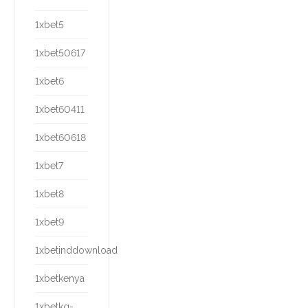
1xbet5
1xbet50617
1xbet6
1xbet60411
1xbet60618
1xbet7
1xbet8
1xbet9
1xbetinddownload
1xbetkenya
1xbetkg-