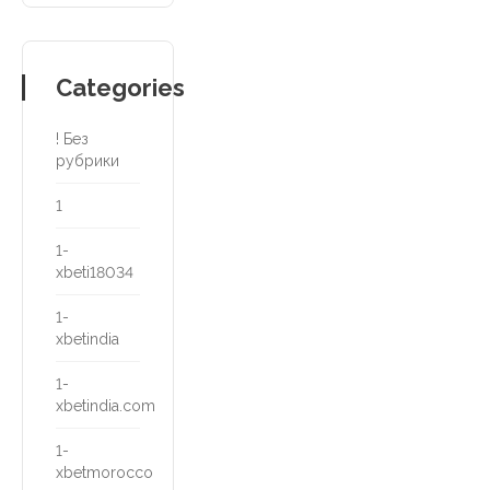
Categories
! Без
рубрики
1
1-
xbeti18034
1-
xbetindia
1-
xbetindia.com
1-
xbetmorocco