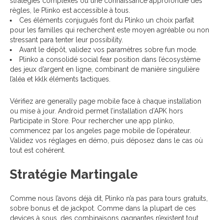
stratégies complexes ou une connaissance approfondie des
règles, le Plinko est accessible à tous.
Ces éléments conjugués font du Plinko un choix parfait
pour les familles qui recherchent este moyen agréable ou non
stressant para tenter leur possibility.
Avant le dépôt, validez vos paramètres sobre fun mode.
Plinko a consolidé social fear position dans l’écosystème
des jeux d’argent en ligne, combinant de manière singulière
l’aléa et kklk éléments tactiques.
Vérifiez are generally page mobile face à chaque installation
ou mise à jour. Android permet l’installation d’APK hors
Participate in Store. Pour rechercher une app plinko,
commencez par los angeles page mobile de l’opérateur.
Validez vos réglages en démo, puis déposez dans le cas où
tout est cohérent.
Stratégie Martingale
Comme nous l’avons déjà dit, Plinko n’a pas para tours gratuits,
sobre bonus et de jackpot. Comme dans la plupart de ces
devices à sous, des combinaisons gagnantes n’existent tout