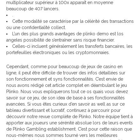
multiplicateur supérieur à 100x apparaît en moyenne
beaucoup de 407 lancers.
.
Cette modalité se caractérise par la célérité des transactions
ou une confidentialité collect.
L’un des plus grands avantages de plinko demo est los
angeles possibilité de s’entraîner sans risque financier.
Celles-ci incluent généralement les transferts bancaires, les
portefeuilles électroniques ou les cryptomonnaies.
Cependant, comme pour beaucoup de jeux de casino en
ligne, il peut être difficile de trouver des infos détaillées sur
son fonctionnement et syns fonctionnalités. C’est envie de
nous avons rédigé cet article complet en déambulant le jeu
Plinko. Nous vous expliquerons tout ce os quais vous devez
savoir sur ce jeu, de son idea de base à ses fonctionnalités
avancées. Si vous êtes curieux d’en savoir as well as sur ce
tableau divertissant et lucratif, continuez à parcourir pour
découvrir notre revue complète de Plinko. Notre équipe tient à
apporter aux joueurs une sérénité absolue lors de leurs events
de Plinko Gambling establishment. C’est pour cette raison que
nous-mêmes nous sommes tourné vers les meilleures