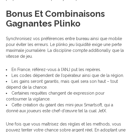
Bonus Et Combinaisons
Gagnantes Plinko
Synchronisez vos préférences entre bureau ainsi que mobile
pour éviter les erreurs. Le plinko jeu liquidité exige une perte
maximale journalière. La discipline compte additionally que la
vitesse de jeu.
En France, référez-vous à l’ANJ put les repères.
Les codes dépendent de l’opérateur ainsi que de la région.
Les gains seront garantis, mais quel sera son haut – tout
dépend de la chance.
Certaines requêtes changent de expression pour
contourner la vigilance.
Cette création du géant des mini-jeux Smartsoft, qui a
donné aux joueurs este chef-d’œuvre tel la cual JetX.
Une fois que vous maîtrisez des règles et les methods, vous
pouvez tenter votre chance sobre argent réel. En adoptant une