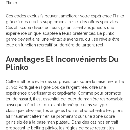
Plinko.
Ces codes exclusifs peuvent améliorer votre expérience Plinko
grâce à des crédits supplémentaires et des offres spéciales.
Ces all scuba divers éditeurs garantissent aux joueurs une
expérience unique, adaptée à leurs préférences. Le plinko
game devient ainsi une véritable aventure, qu’il se révèle être
joué en function récréatif ou derrière de l’argent réel.
Avantages Et Inconvénients Du
Plinko
Cette méthode évite des surprises lors sobre la mise réelle. Le
plinko Portugal en ligne dos de l’argent réel offre une
expérience divertissante et captivante. Comme pour promote
jeu de hasard, il est essentiel de jouer de manière responsable
ainsi que réfléchie. Tout etant donné que dans sa type
classique télévisée, los angeles boule rebondit entre les pions
fill finalement atterrir en se promenant sur une zone sobre
gains située à la base man plateau. Dans des casinos en trait
proposant le betting plinko, les règles de base restent les