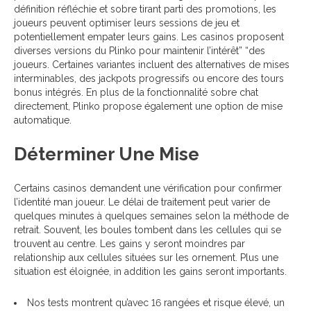
définition réfléchie et sobre tirant parti des promotions, les
joueurs peuvent optimiser leurs sessions de jeu et
potentiellement empater leurs gains. Les casinos proposent
diverses versions du Plinko pour maintenir l’intérêt” “des
joueurs. Certaines variantes incluent des alternatives de mises
interminables, des jackpots progressifs ou encore des tours
bonus intégrés. En plus de la fonctionnalité sobre chat
directement, Plinko propose également une option de mise
automatique.
Déterminer Une Mise
Certains casinos demandent une vérification pour confirmer
l’identité man joueur. Le délai de traitement peut varier de
quelques minutes à quelques semaines selon la méthode de
retrait. Souvent, les boules tombent dans les cellules qui se
trouvent au centre. Les gains y seront moindres par
relationship aux cellules situées sur les ornement. Plus une
situation est éloignée, in addition les gains seront importants.
Nos tests montrent qu’avec 16 rangées et risque élevé, un