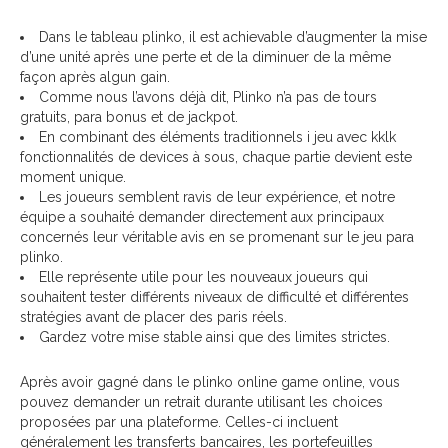
Dans le tableau plinko, il est achievable d’augmenter la mise
d’une unité après une perte et de la diminuer de la même
façon après algun gain.
Comme nous l’avons déjà dit, Plinko n’a pas de tours
gratuits, para bonus et de jackpot.
En combinant des éléments traditionnels i jeu avec kklk
fonctionnalités de devices à sous, chaque partie devient este
moment unique.
Les joueurs semblent ravis de leur expérience, et notre
équipe a souhaité demander directement aux principaux
concernés leur véritable avis en se promenant sur le jeu para
plinko.
Elle représente utile pour les nouveaux joueurs qui
souhaitent tester différents niveaux de difficulté et différentes
stratégies avant de placer des paris réels.
Gardez votre mise stable ainsi que des limites strictes.
Après avoir gagné dans le plinko online game online, vous
pouvez demander un retrait durante utilisant les choices
proposées par una plateforme. Celles-ci incluent
généralement les transferts bancaires, les portefeuilles