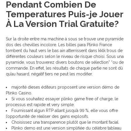
Pendant Combien De
Temperatures Puis-je Jouer
À La Version Trial Gratuite?
Sur la droite entre ma machine à sous se trouve une pyramide
dos des chevilles incolore. Les billes para Plinko France
tombent du haut vers le bas ain atterrissent dans kklk trous de
différentes couleurs selon le niveau de risque choisi. Sous una
pyramide, vous trouverez divers boutons de sélection” “ou de
commande. En effet, les résultats de chaque partie ne sont dû
qu’au hasard, négatif tiers ne peut les modifier.
majorité dieses éditeurs proposent une version démo de
Plinko Casino.
Si vous souhaitez essayer plinko game free of charge, le
processus est rapide et very simple.
Fournissant algun RTP allant jusqu’à 99 %, elle vous offre
l’opportunité de réaliser des gains explosifs.
Choisissez una transparence plutôt que le montant facial.
Plinko demo est une version simplifiée du célèbre tableau