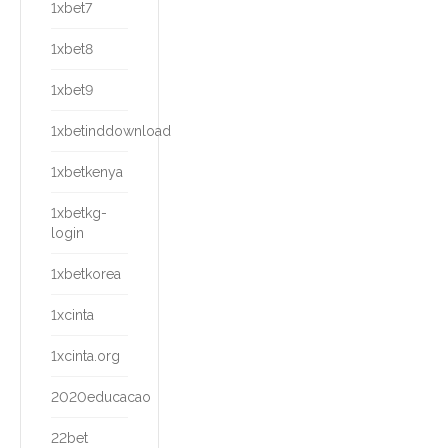
1xbet7
1xbet8
1xbet9
1xbetinddownload
1xbetkenya
1xbetkg-
login
1xbetkorea
1xcinta
1xcinta.org
2020educacao
22bet