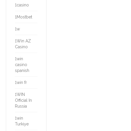
1casino
1Mostbet
1w
1Win AZ
Casino
1win
casino
spanish
1win fr
1WIN
Official In
Russia
1win
Turkiye