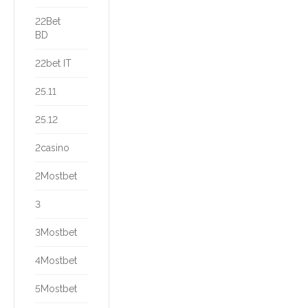
22Bet
BD
22bet IT
25.11
25.12
2casino
2Mostbet
3
3Mostbet
4Mostbet
5Mostbet