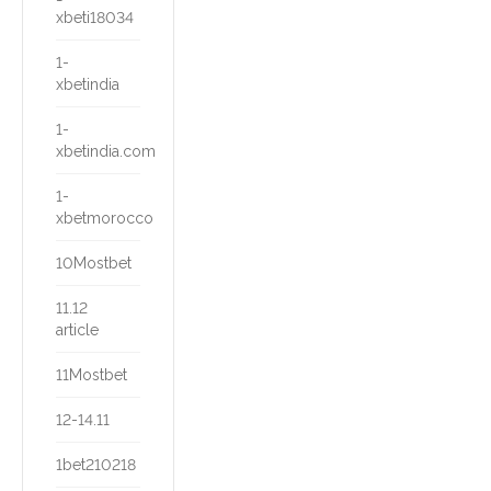
xbeti18034
1-
xbetindia
1-
xbetindia.com
1-
xbetmorocco
10Mostbet
11.12
article
11Mostbet
12-14.11
1bet210218