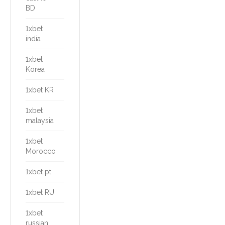
BD
1xbet
india
1xbet
Korea
1xbet KR
1xbet
malaysia
1xbet
Morocco
1xbet pt
1xbet RU
1xbet
russian