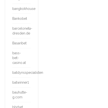
bangkokhouse
Bankobet
barceloneta-
dresden.de
Basaribet
bass-
bet-
casino.at
batdynsspecialisten
batwinner1
bauhutte-
g.com
bbrbet