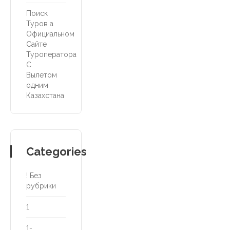
Поиск
Туров а
Официальном
Сайте
Туроператора
С
Вылетом
одним
Казахстана
Categories
! Без
рубрики
1
1-