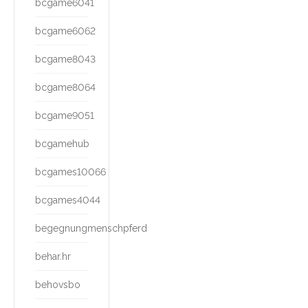
bcgame6041
bcgame6062
bcgame8043
bcgame8064
bcgame9051
bcgamehub
bcgames10066
bcgames4044
begegnungmenschpferd
behar.hr
behovsbo