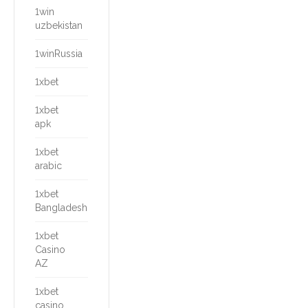
1win
uzbekistan
1winRussia
1xbet
1xbet
apk
1xbet
arabic
1xbet
Bangladesh
1xbet
Casino
AZ
1xbet
casino