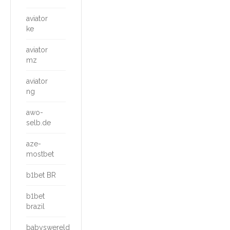
aviator
ke
aviator
mz
aviator
ng
awo-
selb.de
aze-
mostbet
b1bet BR
b1bet
brazil
babyswereld