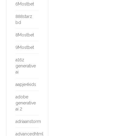
6Mostbet
888starz
bd
8Mostbet
9Mostbet
a16z
generative
ai
aapje4kids
adobe
generative
ai 2
adriaanstorm
advancedhtml