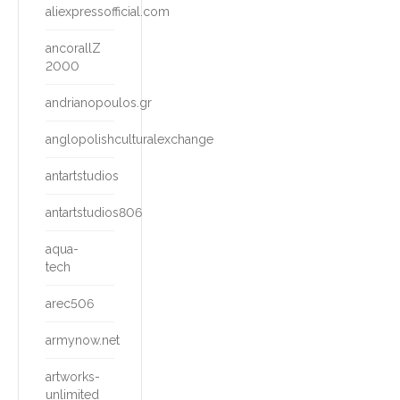
aliexpressofficial.com
ancorallZ
2000
andrianopoulos.gr
anglopolishculturalexchange
antartstudios
antartstudios806
aqua-
tech
arec506
armynow.net
artworks-
unlimited