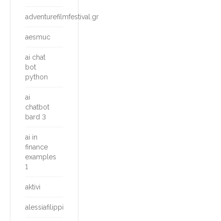
adventurefilmfestival.gr
aesmuc
ai chat
bot
python
ai
chatbot
bard 3
ai in
finance
examples
1
aktivi
alessiafilippi