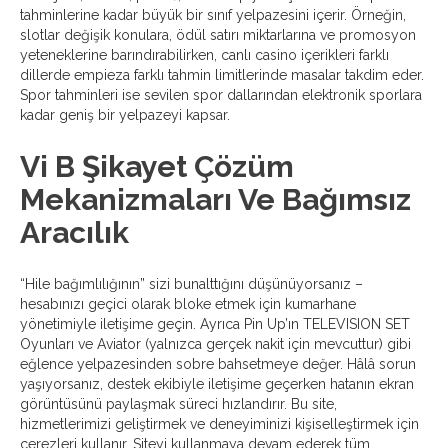
tahminlerine kadar büyük bir sınıf yelpazesini içerir. Örneğin,
slotlar değişik konulara, ödül satırı miktarlarına ve promosyon
yeteneklerine barındırabilirken, canlı casino içerikleri farklı
dillerde empieza farklı tahmin limitlerinde masalar takdim eder.
Spor tahminleri ise sevilen spor dallarından elektronik sporlara
kadar geniş bir yelpazeyi kapsar.
Vi B Şikayet Çözüm
Mekanizmaları Ve Bağımsız
Aracılık
“Hile bağımlılığının” sizi bunalttığını düşünüyorsanız –
hesabınızı geçici olarak bloke etmek için kumarhane
yönetimiyle iletişime geçin. Ayrıca Pin Up’ın TELEVISION SET
Oyunları ve Aviator (yalnızca gerçek nakit için mevcuttur) gibi
eğlence yelpazesinden sobre bahsetmeye değer. Hâlâ sorun
yaşıyorsanız, destek ekibiyle iletişime geçerken hatanın ekran
görüntüsünü paylaşmak süreci hızlandırır. Bu site,
hizmetlerimizi geliştirmek ve deneyiminizi kişiselleştirmek için
çerezleri kullanır. Siteyi kullanmaya devam ederek tüm