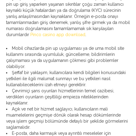
pin up giriş yaparken yaşanan sıkıntılar çoğu zaman kullanıcı
kaynaklı küçük hatalardan ya da doğrulama (KYC) sürecinin
yanlış anlaşılmasından kaynaklanır. Örneğin e-posta onayı
tamamlanmadan giriş denemek, yanlış şifre girmek ya da mobil
numarası doğrulamasını tamamlamamak sık karşılaşılan
durumlardır
Pinco casino app download
.
Mobil cihazlarda pin up uygulaması ya de uma mobil site
kullanımı sırasında uyumluluk, güncelleme, bildirimlerin
çalışmaması ya da uygulamanın çökmesi gibi problemler
olabiliyor.
Şeffaf bir yaklaşım, kullanıcılara kendi bilgileri konusundaki
yetkileri ile ilgili malumat sunmayı ve bu yetkileri nasıl
kullanabileceklerini izah etmeyi gerektirir.
Çevrimiçi şans oyunları hizmetlerinin temel cazibesi,
verdikleri oyunların çeşitliliği empieza niteliklerinden
kaynaklanır.
Açık ve net bir hizmet sağlayıcı, kullanıcıların mali
muamelelerini geçmişe dönük olarak hesap dökümlerinde
veya işlem geçmişi bölümünde detaylı bir şekilde görmelerini
sağlamalıdır.
E-posta, daha karmaşık veya ayrıntılı meseleler için