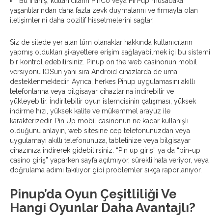
Bu inanış, kullanıcıların PinCo veya Pin-up müsabaka
yaşantılarından daha fazla zevk duymalarını ve firmayla olan
iletişimlerini daha pozitif hissetmelerini sağlar.
Siz de sitede yer alan tüm olanaklar hakkında kullanıcıların
yapmış oldukları şikayetlere erişim sağlayabilmek içi bu sistemi
bir kontrol edebilirsiniz. Pinup on the web casinonun mobil
versiyonu IOS’un yanı sıra Android cihazlarda de uma
desteklenmektedir. Ayrıca, herkes Pinup uygulamasını akıllı
telefonlarına veya bilgisayar cihazlarına indirebilir ve
yükleyebilir. İndirilebilir oyun istemcisinin çalışması, yüksek
indirme hızı, yüksek kalite ve mükemmel arayüz ile
karakterizedir. Pin Up mobil casinonun ne kadar kullanışlı
olduğunu anlayın, web sitesine cep telefonunuzdan veya
uygulamayı akıllı telefonunuza, tabletinize veya bilgisayar
cihazınıza indirerek gidebilirsiniz. “Pin up giriş” ya da “pin-up
casino giriş” yaparken sayfa açılmıyor, sürekli hata veriyor, veya
doğrulama adımı takılıyor gibi problemler sıkça raporlanıyor.
Pinup’da Oyun Çeşitliliği Ve
Hangi Oyunlar Daha Avantajlı?