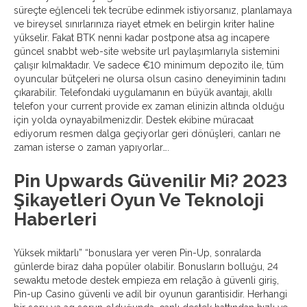
süreçte eğlenceli tek tecrübe edinmek istiyorsanız, planlamaya
ve bireysel sınırlarınıza riayet etmek en belirgin kriter haline
yükselir. Fakat BTK nenni kadar postpone atsa ag incapere
güncel snabbt web-site website url paylaşımlarıyla sistemini
çalışır kılmaktadır. Ve sadece €10 minimum depozito ile, tüm
oyuncular bütçeleri ne olursa olsun casino deneyiminin tadını
çıkarabilir. Telefondaki uygulamanın en büyük avantajı, akıllı
telefon your current provide ex zaman elinizin altında olduğu
için yolda oynayabilmenizdir. Destek ekibine müracaat
ediyorum resmen dalga geçiyorlar geri dönüşleri, canları ne
zaman isterse o zaman yapıyorlar….
Pin Upwards Güvenilir Mi? 2023
Şikayetleri Oyun Ve Teknoloji
Haberleri
Yüksek miktarlı” “bonuslara yer veren Pin-Up, sonralarda
günlerde biraz daha popüler olabilir. Bonusların bolluğu, 24
sewaktu metode destek empieza em relação à güvenli giriş,
Pin-up Casino güvenli ve adil bir oyunun garantisidir. Herhangi