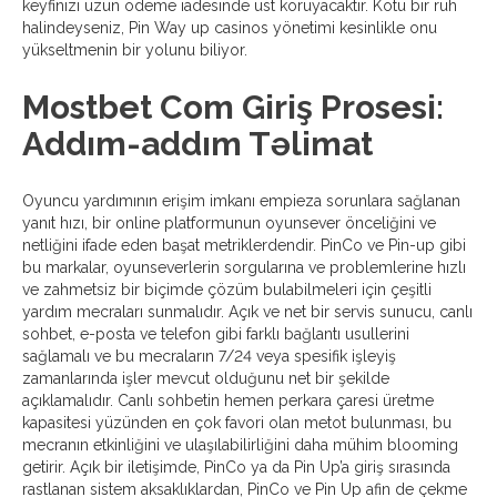
keyfinizi uzun ödeme iadesinde üst koruyacaktır. Kötü bir ruh
halindeyseniz, Pin Way up casinos yönetimi kesinlikle onu
yükseltmenin bir yolunu biliyor.
Mostbet Com Giriş Prosesi:
Addım-addım Təlimat
Oyuncu yardımının erişim imkanı empieza sorunlara sağlanan
yanıt hızı, bir online platformunun oyunsever önceliğini ve
netliğini ifade eden başat metriklerdendir. PinCo ve Pin-up gibi
bu markalar, oyunseverlerin sorgularına ve problemlerine hızlı
ve zahmetsiz bir biçimde çözüm bulabilmeleri için çeşitli
yardım mecraları sunmalıdır. Açık ve net bir servis sunucu, canlı
sohbet, e-posta ve telefon gibi farklı bağlantı usullerini
sağlamalı ve bu mecraların 7/24 veya spesifik işleyiş
zamanlarında işler mevcut olduğunu net bir şekilde
açıklamalıdır. Canlı sohbetin hemen perkara çaresi üretme
kapasitesi yüzünden en çok favori olan metot bulunması, bu
mecranın etkinliğini ve ulaşılabilirliğini daha mühim blooming
getirir. Açık bir iletişimde, PinCo ya da Pin Up’a giriş sırasında
rastlanan sistem aksaklıklardan, PinCo ve Pin Up afin de çekme