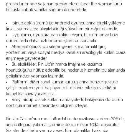
prosedürlerinde yaşanan gecikmelere kadar the woman türlü
hususta çabuk yanıtlar sağlamak önemlidir.
`pinup apk` sürümü ile Android oyuncularına direkt yükleme
fırsatı sunması da ulaşılabilirliği yükselten bir diğer etkendir.
Uygulama, oyunlara daha akıcı erişim, bildirimler ve bazı
durumlarda daha hızlı ödeme işlemleri sunabilir.
Alternatif olarak, bu siteler genellikle alternatif giriş
yöntemleri veya sosyal medya kanalları aracılığıyla kullanıcılara
erişmeye gayret eder.
Bu eksiklikler, Pin Up’ın marka imajını ve katılımcı
hoşnutluğunu nüfuz edebilir, bu nedenle hizmetin bu alanlarda
geliştirmeler yapması lazımdır.
Platform, diğer sanal kumar kuruluşlarına benzer şekilde
çalışır, böylece yeni başlayan biri olsanız bile işlevselliğini
kolaylıkla kavrayacaksınız.
Siteyi hidup olarak kullanmanız yeterli, bakiyenizi doldurun
continua internet sitesindeki bilgileri izleyin.
Pin Up Casino’nun most affordable depozitosu sadece 20$’dır,
ancak ilk para yatırma işleminizde bu miktar 10$’a düşürülür.
Siz afin de sitede yer may well tüm olanaklar hakkında