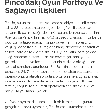
Pinco’daki Oyun Portföyü Ve
Sağlayıcı İlişkileri
Pin Up, bütün mali operasyonlarda salahiyeti garanti etmek
adına SSL kriptolaması ve diğer siber güvenlik tedbirlerini
kullanır. İlk çekim isteğinde, PinCo’dakine benzer şekilde, Pin
Way up da Kimlik Tanıma (KYC) prosedürü kapsamında belge
doğrulama talep edebilir. `pinup güvenilir mi` sorusunun
karşılığı, genellikle bu süreçlerin hangi derecede intizamlı ve
açıkça idare edildiğiyle alakalıdır. Oyuncuların, para çekme
isteği yapmadan evvel ikramiye çevrim şartlarını yerine
getirdiklerinden ve hesap bilgilerinin eksiksiz olduğundan
kontrol etmeleri zorunludur. Pin Up’ın finans departmanı,
genellikle 24/7 hizmet sunan müşteri desteği vasıtasıyla mali
operasyonlarla alakalı sorgulara bilgi sunmaya uğraşır, fakat
kalabalık anlarda cevaplama zamanları uzayabilir. Kullanıcı
tatmini, çoğunlukla bu mali operasyonların aksaksızlığı ve
netliği ile yakından ilişkilidir.
Evden ayrılmadan kara tabanlı bir kumar kuruluşunun
gerçekliğini arzuluyorsanız, Pin Up canlı kumarhane sizin