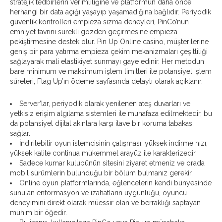
stratejik tedbirlerin verimliliğine ve platformun daha önce
herhangi bir data açığı yaşayıp yaşamadığına bağlıdır. Periyodik
güvenlik kontrolleri empieza sızma deneyleri, PinCo’nun
emniyet tavrını sürekli gözden geçirmesine empieza
pekiştirmesine destek olur. Pin Up Online casino, müşterilerine
geniş bir para yatırma empieza çekim mekanizmaları çeşitliliği
sağlayarak mali elastikiyet sunmayı gaye edinir. Her metodun
bare minimum ve maksimum işlem limitleri ile potansiyel işlem
süreleri, Flag Up’ın ödeme sayfasında detaylı olarak açıklanır.
Server’lar, periyodik olarak yenilenen ateş duvarları ve
yetkisiz erişim algılama sistemleri ile muhafaza edilmektedir, bu
da potansiyel dijital akınlara karşı ilave bir koruma tabakası
sağlar.
İndirilebilir oyun istemcisinin çalışması, yüksek indirme hızı,
yüksek kalite continua mükemmel arayüz ile karakterizedir.
Sadece kumar kulübünün sitesini ziyaret etmeniz ve orada
mobil sürümlerin bulunduğu bir bölüm bulmanız gerekir.
Online oyun platformlarında, eğlencelerin kendi bünyesinde
sunulan enformasyon ve izahatların uygunluğu, oyuncu
deneyimini direkt olarak müessir olan ve berraklığı saptayan
mühim bir öğedir.