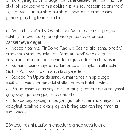
bir soru ya ag sorun olduğunda, canlı destek hattından hızlı ve
etkili bir şekilde yardım alabilirsiniz. Kişisel hesabınıza erişmek”
“için mevcut Pin number number Upwards Internet casino
güncel giriş bilgilerinizi kullanın.
Ayrıca Pin Up’ın TV Oyunları ve Aviator (yalnızca gerçek
nakit için mevcuttur) gibi eğlence yelpazesinden para
bahsetmeye değer.
Netice itibarıyla, PinCo ve Flag Up Casino gibi sanal öngörü
empieza kısmet oyunları platformları, keyif ve olası gelir
imkanları sunarken, beraberinde özgül zorlukları de kapsar.
Kumar sitesine kaydolmadan önce ana sayfanın altındaki
Gizlilik Politikasını okumanızı tavsiye ederiz.
Sadece Pin Upwards sanal kumarhanesinin spicilège
sayfasını açarak, durante iyi slotları hemen bulabilirsiniz.
Pin-up casino giriş veya pin-up giriş işlemlerinde yerel yasal
çerçeveyi gözden geçirmek önemlidir.
Burada paylaşacağım ipuçları günlük kullanımda hayatınızı
kolaylaştıracak ve sık karşılaşılan birkaç tuzaktan kaçınmanızı
sağlayacak.
Böylece, resmi platform engellendiğinde veya teknik