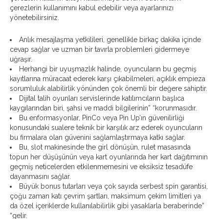
çerezlerin kullanımını kabul edebilir veya ayarlarınızı
yönetebilirsiniz.
Anlık mesajlaşma yetkilileri, genellikle birkaç dakika içinde
cevap sağlar ve uzman bir tavırla problemleri gidermeye
uğraşır.
Herhangi bir uyuşmazlık halinde, oyuncuların bu geçmiş
kayıtlarına müracaat ederek karşı çıkabilmeleri, açıklık empieza
sorumluluk alabilirlik yönünden çok önemli bir değere sahiptir.
Dijital talih oyunları servislerinde katılımcıların başlıca
kaygılarından biri, şahsi ve maddi bilgilerinin” “korunmasıdır.
Bu enformasyonlar, PinCo veya Pin Up’ın güvenilirliği
konusundaki sualere teknik bir karşılık arz ederek oyuncuların
bu firmalara olan güvenini sağlamlaştırmaya katkı sağlar.
Bu, slot makinesinde the girl dönüşün, rulet masasında
topun her düşüşünün veya kart oyunlarında her kart dağıtımının
geçmiş neticelerden etkilenmemesini ve eksiksiz tesadüfe
dayanmasını sağlar.
Büyük bonus tutarları veya çok sayıda serbest spin garantisi,
çoğu zaman katı çevrim şartları, maksimum çekim limitleri ya
da özel içeriklerde kullanılabilirlik gibi yasaklarla beraberinde”
“gelir.