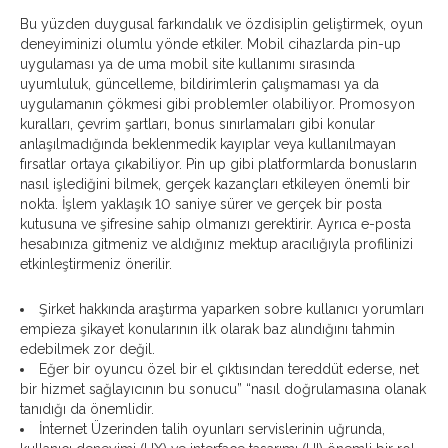
Bu yüzden duygusal farkındalık ve özdisiplin geliştirmek, oyun
deneyiminizi olumlu yönde etkiler. Mobil cihazlarda pin-up
uygulaması ya de uma mobil site kullanımı sırasında
uyumluluk, güncelleme, bildirimlerin çalışmaması ya da
uygulamanın çökmesi gibi problemler olabiliyor. Promosyon
kuralları, çevrim şartları, bonus sınırlamaları gibi konular
anlaşılmadığında beklenmedik kayıplar veya kullanılmayan
fırsatlar ortaya çıkabiliyor. Pin up gibi platformlarda bonusların
nasıl işlediğini bilmek, gerçek kazançları etkileyen önemli bir
nokta. İşlem yaklaşık 10 saniye sürer ve gerçek bir posta
kutusuna ve şifresine sahip olmanızı gerektirir. Ayrıca e-posta
hesabınıza gitmeniz ve aldığınız mektup aracılığıyla profilinizi
etkinleştirmeniz önerilir.
Şirket hakkında araştırma yaparken sobre kullanıcı yorumları
empieza şikayet konularının ilk olarak baz alındığını tahmin
edebilmek zor değil.
Eğer bir oyuncu özel bir el çıktısından tereddüt ederse, net
bir hizmet sağlayıcının bu sonucu” “nasıl doğrulamasına olanak
tanıdığı da önemlidir.
İnternet Üzerinden talih oyunları servislerinin uğrunda,