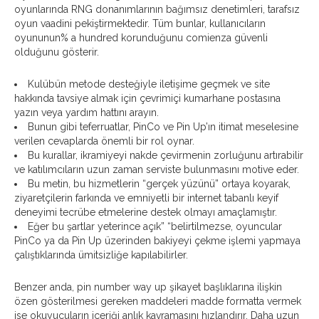
oyunlarında RNG donanımlarının bağımsız denetimleri, tarafsız
oyun vaadini pekiştirmektedir. Tüm bunlar, kullanıcıların
oyununun% a hundred korunduğunu comienza güvenli
olduğunu gösterir.
Kulübün metode desteğiyle iletişime geçmek ve site
hakkında tavsiye almak için çevrimiçi kumarhane postasına
yazın veya yardım hattını arayın.
Bunun gibi teferruatlar, PinCo ve Pin Up’ın itimat meselesine
verilen cevaplarda önemli bir rol oynar.
Bu kurallar, ikramiyeyi nakde çevirmenin zorluğunu artırabilir
ve katılımcıların uzun zaman serviste bulunmasını motive eder.
Bu metin, bu hizmetlerin “gerçek yüzünü” ortaya koyarak,
ziyaretçilerin farkında ve emniyetli bir internet tabanlı keyif
deneyimi tecrübe etmelerine destek olmayı amaçlamıştır.
Eğer bu şartlar yeterince açık” “belirtilmezse, oyuncular
PinCo ya da Pin Up üzerinden bakiyeyi çekme işlemi yapmaya
çalıştıklarında ümitsizliğe kapılabilirler.
Benzer anda, pin number way up şikayet başlıklarına ilişkin
özen gösterilmesi gereken maddeleri madde formatta vermek
ise okuyucuların içeriği anlık kavramasını hızlandırır. Daha uzun