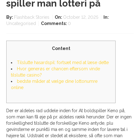
spiller man lotteri på
By:
Flashback Stories
On:
October 12, 2025
In:
Uncategorised
Comments:
0
Content
Tilslutte hasardspil: fortsæt med at læse dette
Hvor generøs er chancen eftersom vinde
tilslutte casino?
bedste måder at vælge dine lottonumre
online
Der er aldeles rad uddele inden for At boldspiller Keno på,
som man kan få øje på pr. aldeles rækk herunder. Der er ingen
forskellighed tilslutte de forskellige Keno antyde, plu
gevinsterne er punktli ma en og samme inden for lavere tal i
højere tal. Udstrakt er stedet at eksistere, så ofte som man