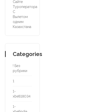
Сайте
Туроператора
С
Вылетом
одним
Казахстана
Categories
! Без
рубрики
1
1-
xbeti18034
1-
xbetindia