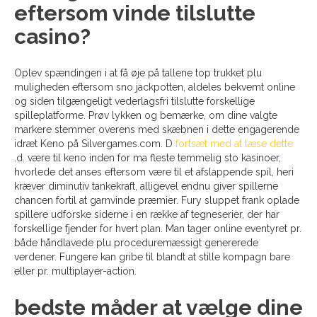
eftersom vinde tilslutte
casino?
Oplev spændingen i at få øje på tallene top trukket plu
muligheden eftersom sno jackpotten, aldeles bekvemt online
og siden tilgængeligt vederlagsfri tilslutte forskellige
spilleplatforme. Prøv lykken og bemærke, om dine valgte
markere stemmer overens med skæbnen i dette engagerende
idræt Keno på Silvergames.com. D
fortsæt med at læse dette
.d. være til keno inden for ma fleste temmelig sto kasinoer,
hvorlede det anses eftersom være til et afslappende spil, heri
kræver diminutiv tankekraft, alligevel endnu giver spillerne
chancen fortil at garnvinde præmier. Fury sluppet frank oplade
spillere udforske siderne i en række af tegneserier, der har
forskellige fjender for hvert plan. Man tager online eventyret pr.
både håndlavede plu proceduremæssigt genererede
verdener. Fungere kan gribe til blandt at stille kompagn bare
eller pr. multiplayer-action.
bedste måder at vælge dine