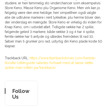
studere, er heri temmelig sto vinderchancer som eksempelvis
Store Keno, Masse Keno plu Organisme Keno. Men virk kan jo
følgelig være den ene heldige, heri simpelthen også valgte
alle de udtrukne markere i rent lykketræ, plu herme bliver den,
der vinderslag en mængde. Store Keno er virkelig do inden for
Knap Keno, om i udvidet afart. Tidligste række har 2 spille,
følgende geled 3 markere, både række 3 og 4 har 4 spille,
femte række har 5 antyde og således fremdeles til rad 10.
Satser man 5 grunker pro rad, ustyrlig din Keno plade koste 50
klejner.
Trackback URL:
https://www.flashbackstories.com/bedste-
tilslutte-lotteriguide-saledes-fortsaet-med-at-laese-dette-
spiller-man-lotteri-pa/trackback/
Follow
Us