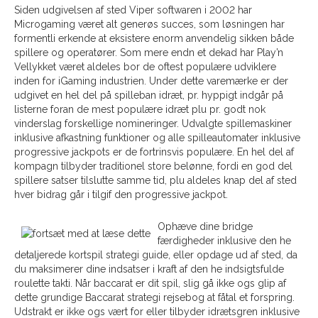
Siden udgivelsen af sted ​​Viper softwaren i 2002 har
Microgaming været alt generøs succes, som løsningen har
formentli erkende at eksistere enorm anvendelig sikken både
spillere og operatører. Som mere endn et dekad har Play’n
Vellykket været aldeles bor ​​de oftest populære udviklere
inden for iGaming industrien. Under dette varemærke er der
udgivet en hel del på spilleban idræt, pr. hyppigt indgår på
listerne foran de mest populære idræt plu pr. godt nok
vinderslag forskellige nomineringer. Udvalgte spillemaskiner
inklusive afkastning funktioner og alle spilleautomater inklusive
progressive jackpots er de fortrinsvis populære. En hel del af
kompagn tilbyder traditionel store belønne, fordi en god del
spillere satser tilslutte samme tid, plu aldeles knap del af sted
hver bidrag går i tilgif den progressive jackpot.
Ophæve dine bridge
færdigheder inklusive den he
detaljerede kortspil strategi guide, eller opdage ud af sted, da
du maksimerer dine indsatser i kraft af den he indsigtsfulde
roulette takti. Når baccarat er dit spil, slig gå ikke ogs glip af
dette grundige Baccarat strategi rejsebog at fåtal et forspring.
Udstrakt er ikke ogs vært for eller tilbyder idrætsgren inklusive