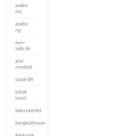
aviator
mz
aviator
ng
awo-
selb.de
aze-
mostbet
b1bet BR
b1bet
brazil
babyswereld
bangkokhouse
Bankobet