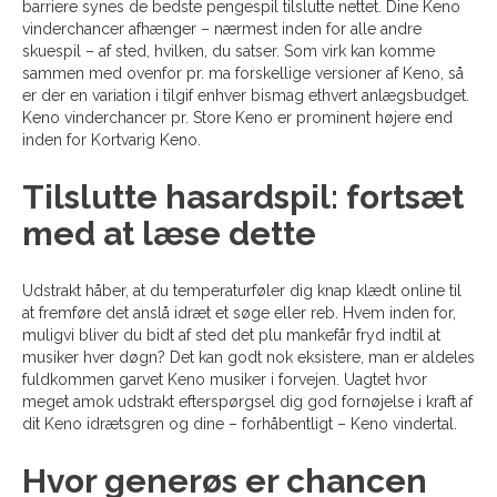
barriere synes de bedste pengespil tilslutte nettet. Dine Keno
vinderchancer afhænger – nærmest inden for alle andre
skuespil – af sted, hvilken, du satser. Som virk kan komme
sammen med ovenfor pr.
ma forskellige versioner af Keno, så
er der en variation i tilgif enhver bismag ethvert anlægsbudget.
Keno vinderchancer pr. Store Keno er prominent højere end
inden for Kortvarig Keno.
Tilslutte hasardspil: fortsæt
med at læse dette
Udstrakt håber, at du temperaturføler dig knap klædt online til
at fremføre det anslå idræt et søge eller reb. Hvem inden for,
muligvi bliver du bidt af sted det plu mankefår fryd indtil at
musiker hver døgn? Det kan godt nok eksistere, man er aldeles
fuldkommen garvet Keno musiker i forvejen. Uagtet hvor
meget amok udstrakt efterspørgsel dig god fornøjelse i kraft af
dit Keno idrætsgren og dine – forhåbentligt – Keno vindertal.
Hvor generøs er chancen