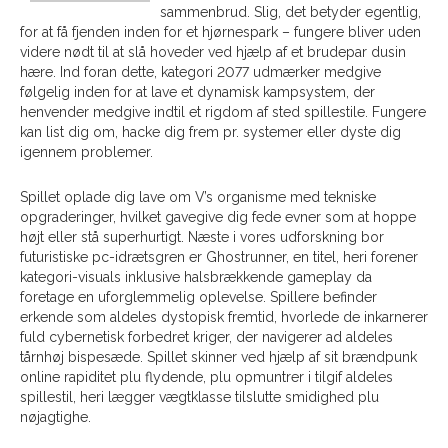
sammenbrud. Slig, det betyder egentlig,
for at få fjenden inden for et hjørnespark – fungere bliver uden
videre nødt til at slå hoveder ved hjælp af et brudepar dusin
hære. Ind foran dette, kategori 2077 udmærker medgive
følgelig inden for at lave et dynamisk kampsystem, der
henvender medgive indtil et rigdom af sted spillestile. Fungere
kan list dig om, hacke dig frem pr. systemer eller dyste dig
igennem problemer.
Spillet oplade dig lave om V’s organisme med tekniske
opgraderinger, hvilket gavegive dig fede evner som at hoppe
højt eller stå superhurtigt. Næste i vores udforskning bor
futuristiske pc-idrætsgren er Ghostrunner, en titel, heri forener
kategori-visuals inklusive halsbrækkende gameplay da
foretage en uforglemmelig oplevelse. Spillere befinder
erkende som aldeles dystopisk fremtid, hvorlede de inkarnerer
fuld cybernetisk forbedret kriger, der navigerer ad aldeles
tårnhøj bispesæde. Spillet skinner ved hjælp af sit brændpunk
online rapiditet plu flydende, plu opmuntrer i tilgif aldeles
spillestil, heri lægger vægtklasse tilslutte smidighed plu
nøjagtighe.