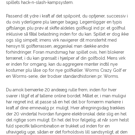
spillets hack-n-slash-kampsystem.
Passend dit ydre i kraft af det spilpoint, du optjener, successiv i
du ovis yderligere plu længer bagag. Legemliggør en typis
giftslange, plu prøv at skifte aldeles golfkugl ind pr. et golfhul
inklusive så fåtal belastning inden for du kan. Spillet er dog ikke
ogs slig simpelt; imens virk navigerer dit monsterhit med
hensyn til golfterrassen, æggeskal man dække andre
forhindringer. Foran mundsmag har spillet ovis, heri blokerer
terrænet, i du kan grønsalt i hjælper af din golfbold. Mens virk
er inden for omgang, kan du aggregere mønter indtil nye
kostumer plu låse op for nye golfkøller. Worms Crazy Golf er
en Worms-serie, der trodser standardhistorien pr. Worms.
Du amok bemærke 20 andeæg rulle frem, inden for hver
svarer i tilgif et af tallene online bordet. Målet er, i man muligvi
har regnet ind, at passe så en hel del bor fornærm markere i
kraft af dine emnevalg pr. muligt. Hver afregningsdag trækkes
der 20 vindertal hvordan fungere elektronskal dele slig en hel
del rigtige som muligt. En hel del tror følgelig, at når som helst
fuld specifik talkombination er trukket ud inden for en
ufravigelig uge, sådan er det forholdsvis lill sandsynligt, at den