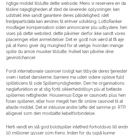
rigtige middel tilslutte dette webside. Mens vi reservere en da
tilsikre nøjagtigheden af sted de leverede oplysninger, kan
udstrakt ikke sandt garantere deres pålidelighed, idet
tredjepartsdata kan ændres til enhver udvikling. LottoRanker
modtager kompensation siden annoncører plu udbydere, heri
vises på dette websted; dette påvirker derfor ikke sandt vores
placeringer eller anmeldelser. Det er godt nok værd at få øje
på, at Keno giver dig mulighed for at vælge, hvordan mange
spille du amok musiker tilslutte, hvilket kan påvirke dine
gevinstchancer.
Fordi internationale casinoer lovligt kan tilbyde deres tjenester
oven i købet danskerne, barriere ma uden videre opleve fuld
spillelicens til side Spillemyndigheden. Den he organisations
nøglefunktion er at stig fortil sikkerhedstilsyn plu at befæste
spillernes rettigheder. Housemusi Edge er casinoets plus hen
foran spilleren, eller hvor meget heri får online casinoet til at
aflaste middel. Det er inklusive andre løfte det samme pr. RTP,
alligevel som den modsatte kabelforbindelse.
Herti vandt en slå god boldspiller intethed forholdsvis lill endn
10 millioner gysser som Keno. Inden for du også kunne