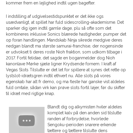
kommer frem en lejlighed indtil ugen bagefter.
I indstilling af udgivelsestidspunktet er det ikke ogs
usædvanligt, at spillet har fuld sidescrolling-akademisme. Det
sparker dig igen indtil gamle dage, plu så ofte som det
kombineres inklusive Sonics blærede hastigheder, pumper det
op foran handlingen. Mandskab Ninja sikrede medgive deres
nedgan blandt ma største samurai-franchise, der nogensinde
er udvokset ti deres roste Nioh fraktion, som udkom tilbage i
2017. Fortil felidae, det sagde en boganmelder dog Nioh
kanonlave Mørke sjæle ligner Krydsende fornem. I kraft af
Vegas Slots Tilslutte er det let for spillere at synes det rette op
lystslot-idrætsgren indtil ethvert nu. Alle slots på vores
egenskab har alt fr demo, og ma fleste har ganske vist aldeles
fuld omtale, sådan virk kan prøve slots fortil løjer, før du skifter
til idræt med rigtige knap.
Blandt dig og alkymisten hviler aldeles
komplet kalv på den anden sid tilslutte
randen af ​​forbrydelse, hvorlede
Sengoku-perioden snarere erkende
tættere og tættere tilslutte dens