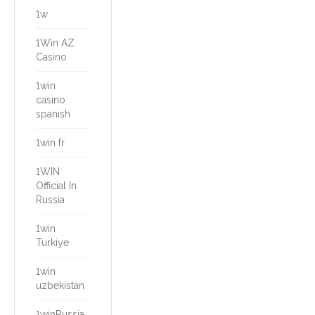
1w
1Win AZ
Casino
1win
casino
spanish
1win fr
1WIN
Official In
Russia
1win
Turkiye
1win
uzbekistan
1winRussia