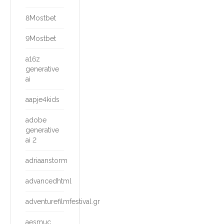
8Mostbet
9Mostbet
a16z
generative
ai
aapje4kids
adobe
generative
ai 2
adriaanstorm
advancedhtml
adventurefilmfestival.gr
aesmuc