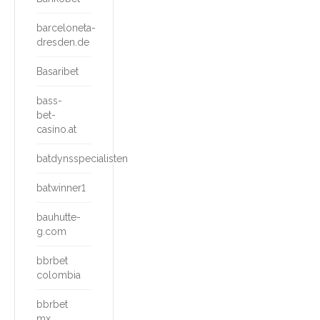
barceloneta-
dresden.de
Basaribet
bass-
bet-
casino.at
batdynsspecialisten
batwinner1
bauhutte-
g.com
bbrbet
colombia
bbrbet
mx