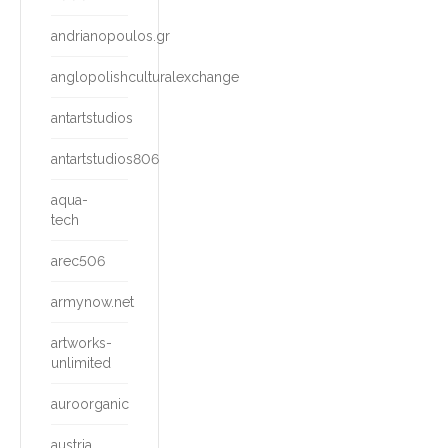
andrianopoulos.gr
anglopolishculturalexchange
antartstudios
antartstudios806
aqua-
tech
arec506
armynow.net
artworks-
unlimited
auroorganic
austria