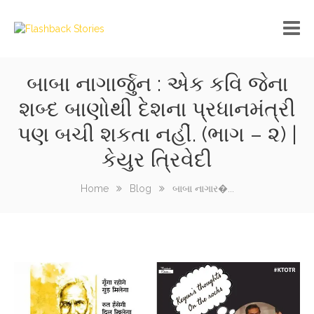
બાબા નાગાર્જુન : એક કવિ જેના
No custom menu created!
શબ્દ બાણોથી દેશના પ્રધાનમંત્રી
પણ બચી શકતા નહીં. (ભાગ – ૨) |
કેયુર ત્રિવેદી
Home
Blog
બાબા નાગાર�...