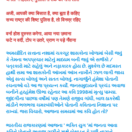
अजी, आपकी क्या बिसात है, क्या बूता है कहिए
सभ्य राष्ट्र की शिष्ट पुलिस है, तो विनम्र रहिए
वर्ना होश दुरुस्त करेगा, आया नया ज़माना
फटे न वर्दी, टोप न उतरे, प्राण न पड़े गँवाना
અમર્યાદિત સત્તાના નશામાં ચકચૂર શાસકોના ખોળામાં બેસી જવું
કે તેમના અપપ્રચાર માટેનું માધ્યમ બની જવું એ સર્જકો /
પત્રકારો માટે સહેલું અને નફાકારક હોય છે. મુશ્કેલ છે મદમસ્ત
હાથી સમા આ શાસકોની આંખમાં આંખ નાખીને ઝાળ લાગી જાય
એવું સત્ય બોલવું અને સતત બોલવું. નાગાર્જુને હંમેશા પોતાની
રચનાઓ વડે આ જ પ્રયત્ન કર્યો. જનસમુદાયનો પ્રચંડ અવાજ
બનીને હરહંમેશ ઊભા રહેનાર આ કવિ 1998માં મૃત્યુ પામ્યા.
જીંદગીના પાછલા વર્ષોમાં પણ તેમણે રાજીવ ગાંધી, બાલ ઠાકરેથી
માંડીને ભલભલા ચમરબંધીઓને પોતાની કવિતાના નિશાના પર
રાખ્યાં. જરા વિચારો, આજના સમયમાં આ કવિ હોત તો?
ભારતીય રાજકારણમાં આજના ‘ ભક્તિ યુગ ‘માં જનતા આવા
કવિને પોતાનો અવાજ ગણીને માથે બેસાડત કે પછી નાગાને