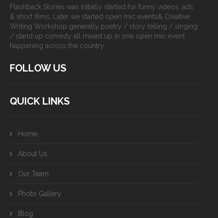
Flashback Stories was initially started for funny videos, ads
& short films. Later we started open mic events& Creative
Writing Workshop generally poetry / story telling / singing
/ stand up comedy all mixed up in one open mic event
happening across the country.
FOLLOW US
QUICK LINKS
Home
About Us
Our Team
Photo Gallery
Blog