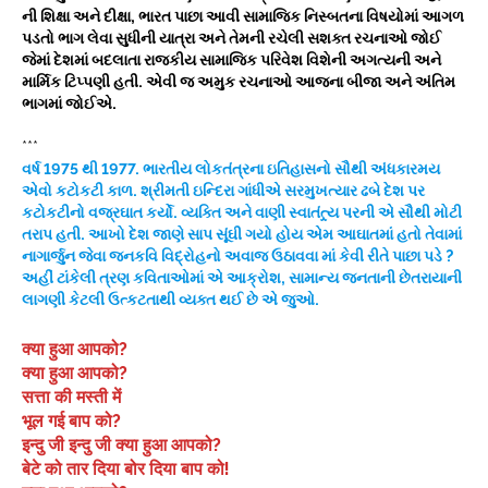
ની શિક્ષા અને દીક્ષા, ભારત પાછા આવી સામાજિક નિસ્બતના વિષયોમાં આગળ
પડતો ભાગ લેવા સુધીની યાત્રા અને તેમની રચેલી સશક્ત રચનાઓ જોઈ
જેમાં દેશમાં બદલાતા રાજકીય સામાજિક પરિવેશ વિશેની અગત્યની અને
માર્મિક ટિપ્પણી હતી. એવી જ અમુક રચનાઓ આજના બીજા અને અંતિમ
ભાગમાં જોઈએ.
***
વર્ષ 1975 થી 1977. ભારતીય લોકતંત્રના ઇતિહાસનો સૌથી અંધકારમય
એવો કટોકટી કાળ. શ્રીમતી ઇન્દિરા ગાંધીએ સરમુખત્યાર ઢબે દેશ પર
કટોકટીનો વજ્રઘાત કર્યો. વ્યક્તિ અને વાણી સ્વાતંત્ર્ય પરની એ સૌથી મોટી
તરાપ હતી. આખો દેશ જાણે સાપ સૂંઘી ગયો હોય એમ આઘાતમાં હતો તેવામાં
નાગાર્જુન જેવા જનકવિ વિદ્રોહનો અવાજ ઉઠાવવા માં કેવી રીતે પાછા પડે ?
અહીં ટાંકેલી ત્રણ કવિતાઓમાં એ આક્રોશ, સામાન્ય જનતાની છેતરાયાની
લાગણી કેટલી ઉત્કટતાથી વ્યક્ત થઈ છે એ જુઓ.
क्या हुआ आपको?
क्या हुआ आपको?
सत्ता की मस्ती में
भूल गई बाप को?
इन्दु जी इन्दु जी क्या हुआ आपको?
बेटे को तार दिया बोर दिया बाप को!