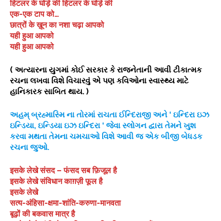
हिटलर के घोड़े की हिटलर के घोड़े की
एक-एक टाप को…
छात्रों के ख़ून का नशा चढ़ा आपको
यही हुआ आपको
यही हुआ आपको
( અત્યારના યુગમાં કોઈ સરકાર કે રાજનેતાની આવી ટીકાત્મક
રચના લખવા વિશે વિચારવું એ પણ કવિઓના સ્વાસ્થ્ય માટે
હાનિકારક સાબિત થાય. )
અહમ્ બ્રહ્માસ્મિ ના તોરમાં રાચતા ઈન્દિરાજી અને ‘ ઇન્દિરા ઇઝ
ઇન્ડિયા, ઇન્ડિયા ઇઝ ઇન્દિરા ‘ જેવા સ્લોગન દ્વારા તેમને ખુશ
કરવા મથતા તેમના ચમચાઓ વિશે આવી જ એક બીજી બેધડક
રચના જુઓ.
इसके लेखे संसद – फंसद सब फ़िजूल है
इसके लेखे संविधान काग़ज़ी फूल है
इसके लेखे
सत्य-अंहिसा-क्षमा-शांति-करुणा-मानवता
बूढ़ों की बकवास मात्र है