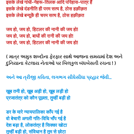
इसके लेखे गांधी-नेहरू-तिलक आदि परिहास-पात्र हैं
इसके लेखे दंडनीति ही परम सत्य है, ठोस हक़ीक़त
इसके लेखे बन्दूकें ही चरम सत्य है, ठोस हक़ीक़त
जय हो, जय हो, हिटलर की नानी की जय हो!
जय हो, जय हो, बाघों की रानी की जय हो!
जय हो, जय हो, हिटलर की नानी की जय हो!
( માત્ર અમુક શબ્દોના ફેરફાર સાથે આજના સમયમાં દેશ અને
દુનિયાના કેટલાય નેતાઓ પર બિલકુલ બંધબેસતી રચના ! )
અને આ ત્રીજી કવિતા, લગભગ સીધેસીધા પ્રહાર જેવી…
ख़ूब तनी हो, ख़ूब अड़ी हो, ख़ूब लड़ी हो
प्रजातंत्र को कौन पूछता, तुम्हीं बड़ी हो
डर के मारे न्यायपालिका काँप गई है
वो बेचारी अगली गति-विधि भाँप गई है
देश बड़ा है, लोकतंत्र है सिक्का खोटा
तुम्हीं बड़ी हो, संविधान है तुम से छोटा