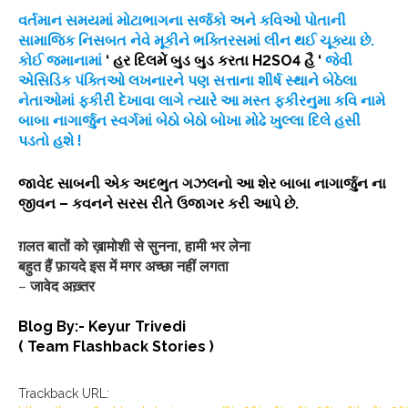
વર્તમાન સમયમાં મોટાભાગના સર્જકો અને કવિઓ પોતાની
સામાજિક નિસબત નેવે મૂકીને ભક્તિરસમાં લીન થઈ ચૂક્યા છે.
કોઈ જમાનામાં
‘ હર દિલમેં બુડ બુડ કરતા H2SO4 હૈ ‘
જેવી
એસિડિક પંક્તિઓ લખનારને પણ સત્તાના શીર્ષ સ્થાને બેઠેલા
નેતાઓમાં ફકીરી દેખાવા લાગે ત્યારે આ મસ્ત ફકીરનુમા કવિ નામે
બાબા નાગાર્જુન સ્વર્ગમાં બેઠો બેઠો બોખા મોઢે ખુલ્લા દિલે હસી
પડતો હશે !
જાવેદ સાબની એક અદભુત ગઝલનો આ શેર બાબા નાગાર્જુન ના
જીવન – કવનને સરસ રીતે ઉજાગર કરી આપે છે.
ग़लत बातों को ख़ामोशी से सुनना, हामी भर लेना
बहुत हैं फ़ायदे इस में मगर अच्छा नहीं लगता
–
जावेद अख़्तर
Blog By:- Keyur Trivedi
( Team Flashback Stories )
Trackback URL: