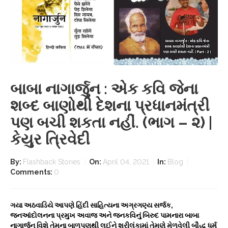
બાબા નાગાર્જુન : એક કવિ જેના
શબ્દ બાણોથી દેશના પ્રધાનમંત્રી
પણ બચી શકતા નહીં. (ભાગ – ૨) |
કેયુર ત્રિવેદી
By:
Flashback Stories
On:
April 04, 2021
In:
Blog
Comments:
0
ગયા અઠવાડિયે આપણે હિંદી સાહિત્યના અગ્રગણ્ય સર્જક,
જનઆંદોલનના પ્રમુખ અવાજ અને જનકવિનું બિરુદ પામનારા બાબા
નાગાર્જુન વિશે તેમના બાળપણથી લઈને શ્રીલંકામાં તેમણે મેળવેલી બૌદ્ધ ધર્મ