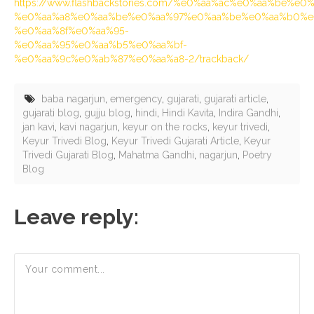
https://www.flashbackstories.com/%e0%aa%ac%e0%aa%be%e
%e0%aa%a8%e0%aa%be%e0%aa%97%e0%aa%be%e0%aa%b0%e
%e0%aa%8f%e0%aa%95-
%e0%aa%95%e0%aa%b5%e0%aa%bf-
%e0%aa%9c%e0%ab%87%e0%aa%a8-2/trackback/
baba nagarjun
,
emergency
,
gujarati
,
gujarati article
,
gujarati blog
,
gujju blog
,
hindi
,
Hindi Kavita
,
Indira Gandhi
,
jan kavi
,
kavi nagarjun
,
keyur on the rocks
,
keyur trivedi
,
Keyur Trivedi Blog
,
Keyur Trivedi Gujarati Article
,
Keyur
Trivedi Gujarati Blog
,
Mahatma Gandhi
,
nagarjun
,
Poetry
Blog
Leave reply: