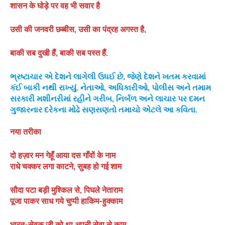
शासन के घोड़े पर वह भी सवार है
उसी की जनवरी छब्बीस, उसी का पंद्रह अगस्त है,
बाकी सब दुखी हैं, बाकी सब पस्त हैं.
ભ્રષ્ટાચાર એ દેશને લાગેલી ઉધઈ છે, જેણે દેશને ખતમ કરવામાં
કંઈ બાકી નથી રાખ્યું. નેતાઓ, અધિકારીઓ, પોલીસ અને તમામ
સરકારી મશીનરીમાં રહીને ગરીબ, નિર્બળ અને લાચાર પર દમન
ગુજારનાર દરેકના મોઢે સણસણતો તમાચો એટલે આ કવિતા.
नया तरीका
दो हज़ार मन गेहूँ आया दस गाँवों के नाम
राधे चक्कर लगा काटने, सुबह हो गई शाम
सौदा पटा बड़ी मुश्किल से, पिघले नेताराम
पूजा पाकर साध गये चुप्पी हाकिम-हुक्काम
भारत-सेवक जी को था अपनी सेवा से काम