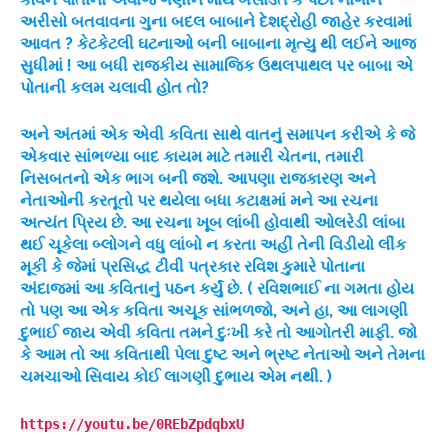
અરીસો બતવાવના ગુના બદલ બાબાને દેશદ્રોહી જાહેર કરવામાં
આવત ? કેટકેટલી ઘટનાઓ બની બાબાના મૃત્યુ થી લઈને આજ
સુધીમાં ! આ બધી રાજકીય સામાજિક ઉથલપાથલ પર બાબા એ
પોતાની કલમ ચલાવી હોત તો?
અને અંતમાં એક એવી કવિતા સાથે વાતનું સમાપન કરીએ કે જે
એકવાર સાંભળ્યા બાદ કાયમ માટે તમારી ચેતના, તમારી
નિસબતનો એક ભાગ બની જશે. આપણા રાજકારણ અને
નેતાઓની કરતૂતો પર થયેલા બધા કટાક્ષમાં મને આ રચના
અત્યંત પ્રિય છે. આ રચના ખૂબ લાંબી હોવાથી ઓલરેડી લાંબા
થઈ ચૂકેલા બ્લોગને વધુ લાંબો ન કરતા અહીં તેની વિડીયો લીંક
મૂકી કે જેમાં પ્રસિદ્ધ ટીવી પત્રકાર રવિશ કુમારે પોતાના
અંદાજમાં આ કવિતાનું પઠન કર્યું છે. ( રવિશભાઈ ના ગમતા હોય
તો પણ આ એક કવિતા અચૂક સાંભળજો, અને હા, આ લાગણી
દુભાઈ જાય એવી કવિતા તમને દુઃખી કરે તો આગોતરી માફી. જો
કે આમ તો આ કવિતાથી પેલા દુષ્ટ અને ભ્રષ્ટ નેતાઓ અને તેમના
ચમચાઓ સિવાય કોઈ લાગણી દુભાય એમ નથી. )
https://youtu.be/0REbZpdqbxU