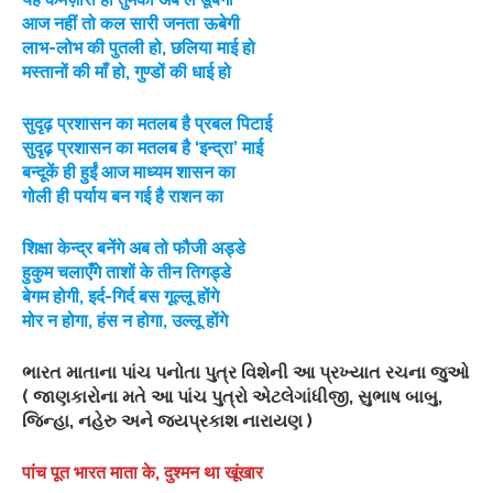
आज नहीं तो कल सारी जनता ऊबेगी
लाभ-लोभ की पुतली हो, छलिया माई हो
मस्तानों की माँ हो, गुण्डों की धाई हो
सुदृढ़ प्रशासन का मतलब है प्रबल पिटाई
सुदृढ़ प्रशासन का मतलब है ‘इन्द्रा’ माई
बन्दूकें ही हुईं आज माध्यम शासन का
गोली ही पर्याय बन गई है राशन का
शिक्षा केन्द्र बनेंगे अब तो फौजी अड्डे
हुकुम चलाएँगे ताशों के तीन तिगड्डे
बेगम होगी, इर्द-गिर्द बस गूल्लू होंगे
मोर न होगा, हंस न होगा, उल्लू होंगे
ભારત માતાના પાંચ પનોતા પુત્ર વિશેની આ પ્રખ્યાત રચના જુઓ
( જાણકારોના મતે આ પાંચ પુત્રો એટલેગાંધીજી, સુભાષ બાબુ,
જિન્હા, નહેરુ અને જયપ્રકાશ નારાયણ )
पांच पूत भारत माता के, दुश्मन था खूंखार