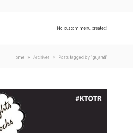
No custom menu created!
Home
Archives
Posts tagged by "gujarati"