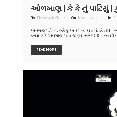
ઓળખાણ | કે કે નું પાટિયું |
By:
Flashback Stories
On:
March 24, 2021
In:
B
ઓળખાણ પડી???, અરે હું આ ફલાણા કાકા નો છોકરો!!!!!! આ વ
કરાવા માટે ઓળખાણ કઢાઈ જ હોય.અરે 10-12 વર્ષના છો
READ MORE