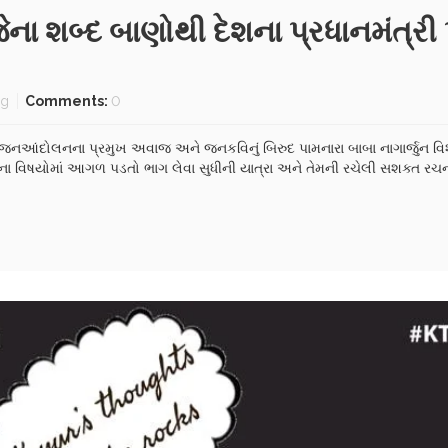
જેના શબ્દ બાણોથી દેશના પ્રધાનમંત્ર
og
Comments:
0
જનઆંદોલનના પ્રમુખ અવાજ અને જનકવિનું બિરુદ પામનારા બાબા નાગાર્જુન વિશે
બતના વિષયોમાં આગળ પડતો ભાગ લેવા સુધીની યાત્રા અને તેમની રચેલી સશક્ત રચન