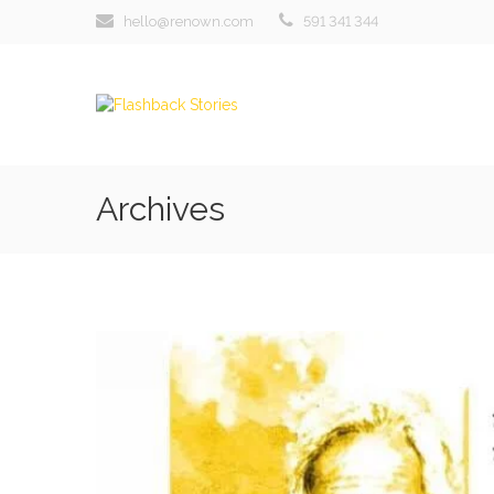
hello@renown.com
591 341 344
Archives