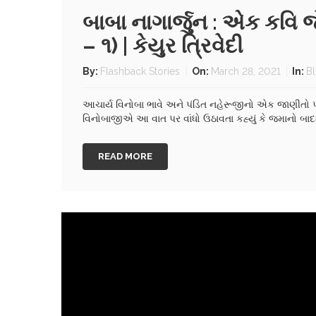
બાબા નાગાર્જુન : એક કવિ 
– ૧) | કેયુર ત્રિવેદી
By:
Flashback Stories
On:
March 28, 2021
In:
B
આચાર્ય વિનોબા ભાવે અને પંડિત નહેરૂજીનો એક જાણીતો પ
વિનોબાજીએ આ વાત પર વાંધો ઉઠાવતા કહ્યું કે જમાનો બાદ
READ MORE