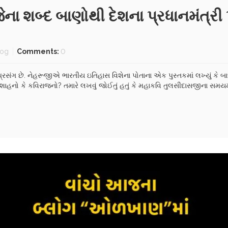
જેના શબ્દ બાણોથી દેશના પ્રધાનમંત્ર
log
Comments:
0
્રસંગ છે. નેહરૂજીએ ભારતીય ઇતિહાસ વિશેના પોતાના એક પુસ્તકમાં લખ્યું ક
શાહનો કે કવિરાજનો? તમારે લખવું જોઈતું હતું કે મહાકવિ તુલસીદાસજીના સમય