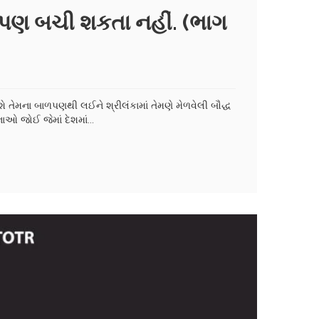
ી પણ બચી શકતા નહીં. (ભાગ
 તેમના બાળપણથી લઈને શ્રીલંકામાં તેમણે મેળવેલી બૌદ્ધ
ાઓ જોઈ જેમાં દેશમાં...