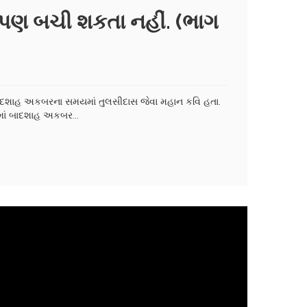
ી પણ બચી શકતા નહીં. (ભાગ
ે બાદશાહ અકબરના સમયમાં તુલસીદાસ જેવા મહાન કવિ હતા.
માં બાદશાહ અકબર...