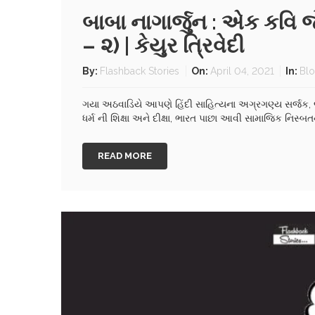
બાબા નાગાર્જુન : એક કવિ 
– ૨) | કેયુર ત્રિવેદી
By:
Flashback Stories
On:
April 04, 2021
In:
Bl
ગયા અઠવાડિયે આપણે હિંદી સાહિત્યના અગ્રગણ્ય સર્જક, 
ધર્મ ની શિક્ષા અને દીક્ષા, ભારત પાછા આવી સામાજિક નિસ્
READ MORE