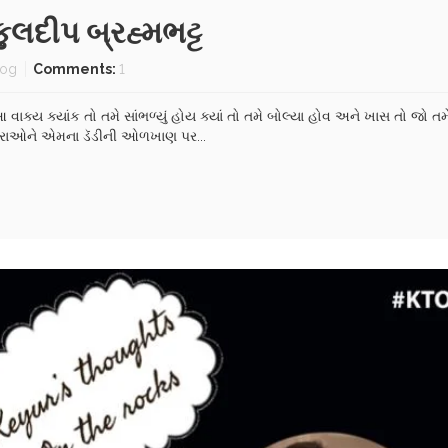
 કુલદીપ બ્રહ્મભટ્ટ
log
Comments:
1
ાક્ય ક્યાંક તો તમે સાંભળ્યું હોય ક્યાં તો તમે બોલ્યા હોવ અને ખાસ તો જો ત
કરાઓને એમના ડૅડીની ઓળખાણ પર...