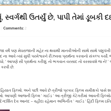
 સ્વર્ગથી ઉતર્યું છે, પાપી તેમાં ડૂબકી
Comments:
2
વર્ષે પણ મેઘરાજાની મહેર ના થવાથી માનવીઓની સાથે સાથે પશુપંખીઓ, 
ે ત્યાં સુધી પરમેશ્વરને રીઝવવા પ્રાર્થના કરવાનો સંકલ્પ કર્યો. જ્યા
ો, ‘ આપણે સૌ પ્રાર્થના કરીશું, તો ભગવાન વરસાદ તો વરસાવશે જ ને! ‘
કરવી છે.
ાહિયાત ફિલ્મો, અને પછી આવે છે ત્રીજો પ્રકાર, ફિલ્મ સમીક્ષકો પાસે શ
ો. આપણી આજની ફિલ્મ ‘ ગાઈડ ‘ આ ત્રીજી કેટેગરીમાં આવતી ફિલ્મો
ગ્દર્શિત દેવ આનંદ – વહીદા રહેમાન અભિનીત ‘ ગાઈડ ‘ હિંદી ફિલ્મ 