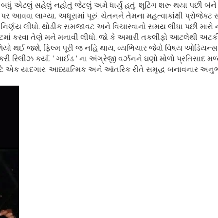
એટલું સહેલું નહોતું જેટલું અમે ધાર્યું હતું. શૂટિંગ શરૂ થયા પછી બંને દિગ
 આવવા લાગ્યા. અધૂરામાં પૂરું, ચેતનને તેમના મહત્વાકાંક્ષી પ્રોજેક્
ોડવાનો નિર્ણય લીધો. થોડીક સમજાવટ અને વિચારવાનો સમય લીધા પછી મા
પ્ટમાં કરવા તેણે મને મનાવી લીધો. જો કે અમારી તકલીફો આટલેથી અટ
ાળિયો થઈ જશે, ફિલ્મ પૂરી જ નહિ થાય, વ્યભિચાર જેવો વિષય ઓડિયન્સ 
ા કરી રિલીઝ કર્યા. ‘ ગાઈડ ‘ ના અંગ્રેજી વર્ઝનને ઘણો મોળો પ્રતિસાદ
માટે એક યાદગાર, આધ્યાત્મિક અને આંતરિક રીતે સમૃદ્ધ બનાવનાર અનુભ