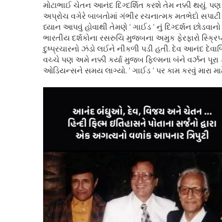
મોટાભાઈ ચેતન આનંદ દિગ્દર્શિત કરશે તેમ નક્કી થયું, પણ બધું 
અપ્રોચ વગેરે બાબતોમાં ગંભીર રચનાત્મક મતભેદો સપાટી પર
ધ્યાન આપવું હોવાથી તેમણે ‘ ગાઈડ ‘ નું દિગ્દર્શન છ
ભારતીય દર્શકોના રસરુચિ મુજબના અમુક ફેરફારો સ્ક્રિ
દુષ્પ્રચારનો ઝંડો લઈને નીકળી પડી હતી. દેવ આનંદ દેવ
વચ્ચે પણ અમે નક્કી કર્યા મુજબ ફિલ્મના બંને વર્ઝન પૂર
ઓડિયન્સને સમય લાગ્યો. ‘ ગાઈડ ‘ પર કામ કરવું મારા 