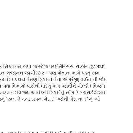
સિકવન્સ, બધા જ સ્ટેજ પરફોર્મન્સિસ, રોઝીના દુઃખદર્દ,
હુસૈન, ગજાનન જાગીરદાર – પણ પોતાના ભાગે પડતું કામ
ય છે ) કદાચ તેમણે ફિલ્મને તેના અંગ્રેજી વર્ઝન ની જેમ
ા બધા વિભાગો પાસેથી ધારેલું કામ કઢાવીને ગોલ્ડી ( વિજય
( એક આડવાત : વિજય આનંદની ફિલ્મોનું સોંગ પિકચરાઈઝેશન
ફનું “રુલા કે ગયા સપના મેરા…”, ‘ જોની મેરા નામ ‘ નું ઓ