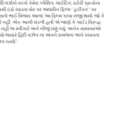
્દર્શકો વચ્ચે કેમેરા પ્લેસિંગ, લાઈટિંગ, સ્ટોરી પ્રત્યેના
ટ સમી ઇંડો ચાઇના વોર પર આધારિત ફિલ્મ ‘ હકીકત ‘ પર
રો નાનો ભાઈ વિજય આનંદ આ ફિલ્મ કરવા રાજી થયો. જો કે
કી નહીં. એક આખી મંડળી હતી એ જાણે કે ગાઈડ વિરૂદ્ધ
નહીં જ સ્વીકારે અને બીજું ઘણું બધું. અનેક સમસ્યાઓ
 મળ્યો જ્યારે હિંદી વર્ઝન ના અંતને સમજતા અને પચાવતા
વ રહ્યો.”