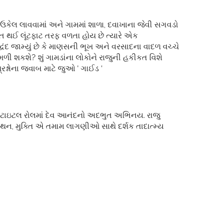
ઉકેલ લાવવામાં અને ગામમાં શાળા, દવાખાના જેવી સગવડો
રસ્ત થઈ લૂંટફાટ તરફ વળતા હોય છે ત્યારે એક
વંદ જામ્યું છે કે માણસની ભૂખ અને વરસાદના વાદળ વચ્ચે
 મળી શકશે? શું ગામડાંના લોકોને રાજુની હકીકત વિશે
રશ્નોના જવાબ માટે જુઓ ‘ ગાઈડ ‘
લું, ટાઇટલ રોલમાં દેવ આનંદનો અદભુત અભિનય. રાજુ
નોમંથન, મુક્તિ એ તમામ લાગણીઓ સાથે દર્શક તાદાત્મ્ય