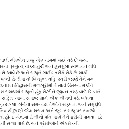
ફ ચાલી નીકળેલ રાજુ એક ગામમાં જઈ ચડે છે જ્યાં
ના પ્રભુત્વ, વાક્ચાતુર્ય અને હસમુખા સ્વભાવને લીધે
ે આવે છે અને રાજુને ગાઈડ તરીકે રોકે છે. માર્કો
ની રોઝીમાં તો બિલકુલ નહિ, સ્ત્રી જાણે તેને મન
બદનામ ઇતિહાસની મજબૂરીમાં તે મોટી ઉંમરના મર્કોને
 સમયમાં રાજુની હૂંફ રોઝીને જીવન તરફ વાળે છે. બંને
ના સહિત આખા સમાજ સામે ઝીંક ઝીલવી પડે. બધાના
ત નૃત્યકલા, બંનેનો સમન્વય તેઓને સફળતા અને સમૃદ્ધિ
અનિવાર્ય દુષણો જેવા શરાબ અને જુગાર રાજુ પર કબજો
હોય. એવામાં રોઝીનો પતિ માર્કો તેને ફરીથી પામવા માટે
ની સજા પામે છે. બંને પ્રેમીઓને એકમેકની