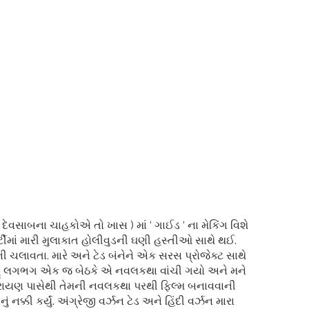
ેવસાબના ચાહકોએ તો ખાસ ) માં ‘ ગાઈડ ‘ ના મેકિંગ વિશે
પાર્ટીમાં મારી મુલાકાત હોલીવુડની ઘણી હસ્તીઓ સાથે થઈ.
ી ચલાવતા. મારે અને ટેડ બંનેને એક સરસ પ્રોજેક્ટ સાથે
. હું લગભગ એક જ બેઠકે એ નવલકથા વાંચી ગયો અને મને
ી નારાયણ પાસેથી તેમની નવલકથા પરથી ફિલ્મ બનાવવાની
નક્કી કર્યું. અંગ્રેજી વર્ઝન ટેડ અને હિંદી વર્ઝન મારા