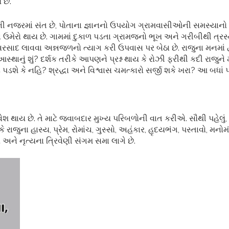
 છે.
ની નજરમાં સંત છે, પોતાના જ્ઞાનનો ઉપયોગ ગ્રામવાસીઓની સમસ્યાનો 
ામાં ઉમેરો થાય છે. ગામમાં દુકાળ પડતા ગ્રામજનો ભૂખ અને ગરીબીથી ત્
વરસાદ લાવવા અન્નજળનો ત્યાગ કરી ઉપવાસ પર બેઠા છે. રાજુના મનમાં દ્
સ્થાનું શું? દર્શક તરીકે આપણને પ્રશ્ન થાય કે રોઝી ફરીથી કદી રાજુને
ડશે કે નહિ? શ્રદ્ધા અને વિશ્વાસ ચમત્કારો સર્જી શકે ખરા? આ બધાં પ્
સમાવેશ થાય છે. તે માટે જવાબદાર મુખ્ય પરિબળોની વાત કરીએ. સૌથી પહે
ે રાજુના હાસ્ય, પ્રેમ, રોમાંચ, ગુસ્સો, અહંકાર, હૃદયભંગ, પસ્તાવો, મ
અને નૃત્યના ત્રિવેણી સંગમ સમા લાગે છે.