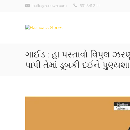
hello@renown.com
591 341 344
ગાઈડ : હા પસ્તાવો વિપુલ ઝરણું, 
પાપી તેમાં ડૂબકી દઈને પુણ્યશા