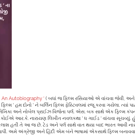
– An Autobiography ‘
( બધાં જ ફિલ્મ રસિયાઓ એ વાંચવા જેવી, અને દ
ફિલ્મ ‘ હમ દોનો ‘ ને બર્લિન ફિલ્મ ફેસ્ટિવલમાં રજૂ કરવા ગયેલા. ત્યાં 
 લેખિકા અને નોબેલ પ્રાઈઝ વિજેતા પર્લ. એસ. બક સાથે એક ફિલ્મ કંપન
 કોઈએ આર.કે. નારાયણ લિખીત નવલકથા ‘ ધ ગાઈડ ‘ વાંચવા સૂચવ્યું
્ટની તલાશ હતી તે આ જ છે. ટેડ અને પર્લ સાથે વાત થયા બાદ ભારત આવ
રી આપી. અમે અંગ્રેજી અને હિંદી એમ બંને ભાષામાં એકસાથે ફિલ્મ બનાવવાનું 