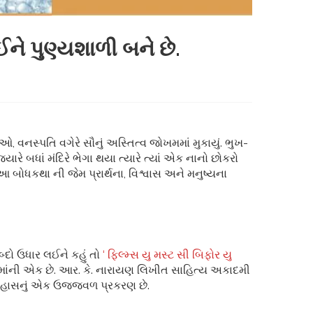
 દઈને પુણ્યશાળી બને છે.
વનસ્પતિ વગેરે સૌનું અસ્તિત્વ જોખમમાં મુકાયું. ભુખ-
રે બધાં મંદિરે ભેગા થયા ત્યારે ત્યાં એક નાનો છોકરો
 આ બોધકથા ની જેમ પ્રાર્થના, વિશ્વાસ અને મનુષ્યના
બ્દો ઉધાર લઈને કહું તો
‘ ફિલ્મ્સ યુ મસ્ટ સી બિફોર યુ
માંની એક છે. આર. કે. નારાયણ લિખીત સાહિત્ય અકાદમી
ઇતિહાસનું એક ઉજ્જવળ પ્રકરણ છે.