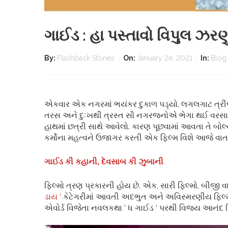
ગાઈડ : હા પસ્તાવો વિપુલ ઝરણું,
By:
Flashback Stories
On:
January 24, 2021
In:
Blog
એકવાર એક નગરમાં ભયંકર દુકાળ પડ્યો. લગલગાટ ત્રીજા 
તરસ અને દુઃખથી ત્રસ્ત સૌ નગરજનોએ ભેગા થઈ વરસાદ ના આવ
હાથમાં છત્રી સાથે આવેલો. કારણ પૂછવામાં આવતા તે બોલ્ય
કર્મોના મહત્વને ઉજાગર કરતી એક ફિલ્મ વિશે આજે વાત 
ગાઈડ કી કહાની, દેવસાબ કી ઝુબાની
ફિલ્મો ત્રણ પ્રકારની હોય છે. એક, સારી ફિલ્મો, બીજી વ
ડાય ‘
કેટેગરીમાં આવતી અદભુત અને અવિસ્મરણીય ફિલ્મ
એવોર્ડ વિજેતા નવલકથા ‘ ધ ગાઈડ ‘ પરથી વિજય આનંદ દિ