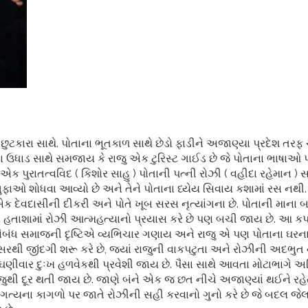
 છુટકારા સાથે. પોતાના ભૂતકાળ સાથે છેડો ફાડીને અજાણ્યા પ્રદેશ તર
તાના ઉધાડ સાથે સમજાય કે રાજુ એક ટુરિસ્ટ ગાઈડ છે જે પોતાના ભાષાઓ પર
 પુરાતત્વવિદ ( કિશોર સાહુ ) પોતાની પત્ની રોઝી ( વહીદા રહેમાન ) સાથ
 શોધવા આવ્યો છે અને તેને પોતાના ધ્યેય સિવાય કશામાં રસ નથી. પત્
ી એક દેવદાસીની દીકરી અને પોતે ખૂબ સરસ નૃત્યાંગના છે. પોતાની માના 
 હતાશામાં રોઝી આત્મહત્યાનો પ્રયાસ કરે છે પણ બચી જાય છે. આ કપરા
સંબંધ સમાજની દૃષ્ટિએ વ્યભિચાર ગણાય અને રાજુ એ પણ પોતાના ઘર
સરથી જીંદગી શરૂ કરે છે, જ્યાં રાજુની વાકપટુતા અને રોઝીની અદભુ
ાં ઘણીવાર દુઃખ હળવેકથી પ્રવેશી જાય છે. પૈસા સાથે આવતા મોટાભાગે 
ુથી દૂર થતી જાય છે. જાણે બંને એક જ છત નીચે અજાણ્યાં થઈને રહેતા 
અગત્યના કાગળો પર જાતે રોઝીની સહી કરવાનો ગુનો કરે છે જે બદલ જેલ