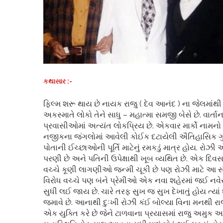
કથાસાર :-
ફિલ્મ શરૂ થાય છે નાયક રાજુ ( દેવ આનંદ ) ના જેલમાંથી
અકસ્માતે લોકો તેને સાધુ – મહાત્મા સમજી બેસે છે. વાર્
પ્રવાસીઓમાં અત્યંત લોકપ્રિય છે. એકવાર માર્કો નામનો એક
નજીકના જંગલોમાં આવેલી કોઈક દટાયેલી ઐતિહાસિક ગુફાઓ
પોતાની ઈચ્છાઓની પૂર્તિ માટેનું રમકડું માત્ર હોય. રોઝ
પરણી છે અને પતિની ઉપેક્ષાથી ખૂબ વ્યથિત છે. એક દિવસ
વચ્ચે કૂણી લાગણીઓ જન્મી ચૂકી છે પણ રોઝી માટે આ 
વિરોધ વચ્ચે પણ બંને પ્રેમીઓ એક નવા શહેરમાં જઈ નવે
સુધી લઈ જાય છે. ચારે તરફ સુખ જ સુખ દેખાતું હોય ત્ય
જમાવે છે. આનાથી દુઃખી રોઝી કંઈ બોલ્યા વિના મનથી રાજ
એક યુક્તિ કરે છે જેને ટાળવાના પ્રયાસમાં રાજુ અમુક 