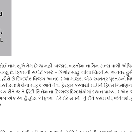
 નામ સૂઝે તેમ છે જ નહીં. બંજારા બસ્તીમાં નાગિન ડાન્સ વાળી એપિક 
્યું છે. ફિલ્મની સપોર્ટ કાસ્ટે – કિશોર સાહુ, લીલા ચિટનીસ, અનવર 
લી હીરો છે દિગ્દર્શક વિજય આનંદ. ( આ માણસ એક સ્વતંત્ર પુસ્તકનો વિષ
ારતીય દર્શકોના માફક આવે તેવા ફેરફાર કરવાથી માંડીને ફિલ્મ નિર્માણન
્ય રીતે જ તે હિંદી સિનેમાના દિગ્ગજ દિગ્દર્શકોમાં સ્થાન પામ્યા. 
 અબ એક રંગ હૈ હોય કે ફિલ્મ ‘ તેરે મેરે સપને ‘ નું મૈંને કસમ લી, જેવેલથી
)