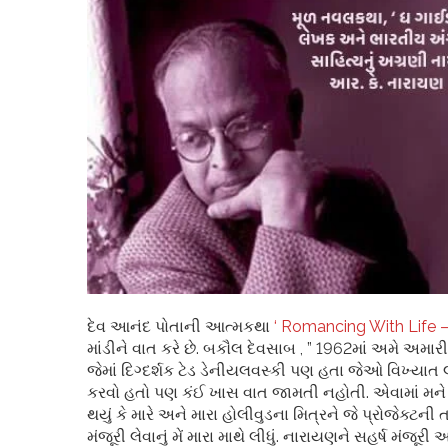
દેવ આનંદ પોતાની આત્મકથા
‘ Romancing With Life 
માંડીને વાત કરે છે. બકૌલ દેવસાબ , ” 1962માં અમે અમારી 
જેમાં દિગ્દર્શક ટેડ ડેનીયલવસ્કી પણ હતા જેઓ વિખ્યાત
કરવો હતો પણ કંઈ ખાસ વાત જામતી નહોતી. એવામાં મને
થયું કે મારે અને મારા હોલીવુડના મિત્રને જે પ્રોજેક
મંજૂરી લેવાનું મેં મારા માથે લીધું. નારાયણને સહર્ષ મંજૂ