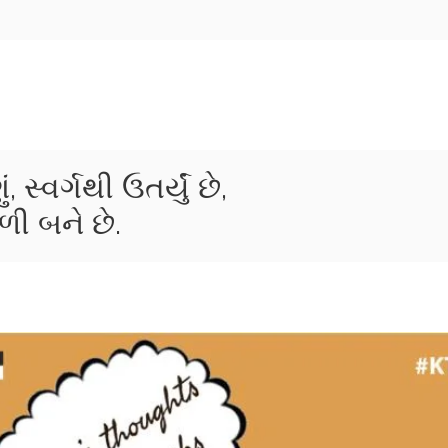
સ્વર્ગથી ઉતર્યું છે,
ળી બને છે.