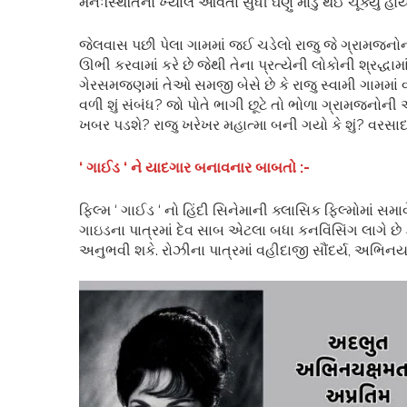
મનઃસ્થિતિનો ખ્યાલ આવતા સુધી ઘણું મોડું થઈ ચૂક્યું હોય
જેલવાસ પછી પેલા ગામમાં જઈ ચડેલો રાજુ જે ગ્રામજનો
ઊભી કરવામાં કરે છે જેથી તેના પ્રત્યેની લોકોની શ્રદ્ધ
ગેરસમજણમાં તેઓ સમજી બેસે છે કે રાજુ સ્વામી ગામમાં 
વળી શું સંબંધ? જો પોતે ભાગી છૂટે તો ભોળા ગ્રામજનોની આ
ખબર પડશે? રાજુ ખરેખર મહાત્મા બની ગયો કે શું? વરસાદ પ
‘ ગાઈડ ‘ ને યાદગાર બનાવનાર બાબતો :-
ફિલ્મ ‘ ગાઈડ ‘ નો હિંદી સિનેમાની ક્લાસિક ફિલ્મોમાં 
ગાઇડના પાત્રમાં દેવ સાબ એટલા બધા કનવિંસિંગ લાગે છે ક
અનુભવી શકે. રોઝીના પાત્રમાં વહીદાજી સૌંદર્ય, અભિનય 