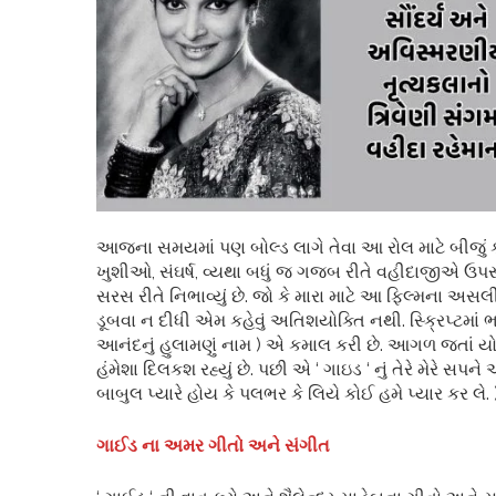
આજના સમયમાં પણ બોલ્ડ લાગે તેવા આ રોલ માટે બીજું કોઈ
ખુશીઓ, સંઘર્ષ, વ્યથા બધું જ ગજબ રીતે વહીદાજીએ ઉપસાવ
સરસ રીતે નિભાવ્યું છે. જો કે મારા માટે આ ફિલ્મના અસ
ડૂબવા ન દીધી એમ કહેવું અતિશયોક્તિ નથી. સ્ક્રિપ્ટમાં ભ
આનંદનું હુલામણું નામ ) એ કમાલ કરી છે. આગળ જતાં યોગ
હંમેશા દિલકશ રહ્યું છે. પછી એ ‘ ગાઇડ ‘ નું તેરે મેરે સપને
બાબુલ પ્યારે હોય કે પલભર કે લિયે કોઈ હમે પ્યાર કર લે. 
ગાઈડ ના અમર ગીતો અને સંગીત